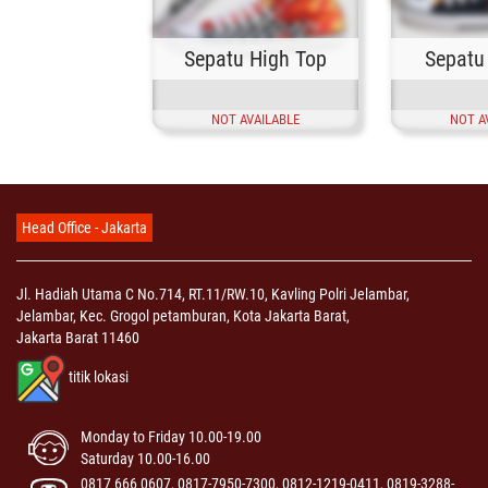
Sepatu High Top
Sepatu
NOT AVAILABLE
NOT A
Head Office - Jakarta
Jl. Hadiah Utama C No.714, RT.11/RW.10, Kavling Polri Jelambar,
Jelambar, Kec. Grogol petamburan, Kota Jakarta Barat,
Jakarta Barat 11460
titik lokasi
Monday to Friday 10.00-19.00
Saturday 10.00-16.00
0817 666 0607, 0817-7950-7300, 0812-1219-0411, 0819-3288-