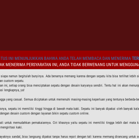
TUS INI MENUNJUKKAN BAHWA ANDA TELAH MEMBACA DAN MENERIMA
TER
DAK MENERIMA PERSYARATAN INI, ANDA TIDAK BERWENANG UNTUK MENGGUNA
s siapa namun begitulah bunyinya. Ada benarnya memang karena dengan sepatu kita bisa terlihat lebih 
gan custom sepatu.
an ini, setiap orang bisa menciptakan sepatu dengan desain karyanya sendiri. Tentu hal ini akan menunjuk
si lengkapnya, ya!
hingga yang casual. Semua diciptakan untuk memenuhi masing-masing keperluan yang tentunya berbeda-bed
snya, sepatu ini memiliki tinggi hingga di bawah mata kaki. Sepatu ini banyak dipakai oleh banyak ka
n dengan desain custom dengan layanan bikin sepatu custom online.
li untuk memudahkan pemakaiannya. Ciri khasnya yaitu sepatu ini memiliki tingga lebih dari mata ka
mengiritasi kaki.
 layaknya sandal, bisa langsung dipakai tanpa harus repot dengan tali karena memang dirancang untuk s