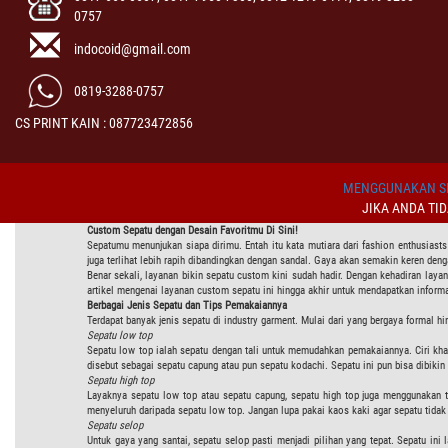
0757
indocoid@gmail.com
0819-3288-0757
CS PRINT KAIN : 087723472856
MENGGUNAKAN SI
JIKA ANDA TI
Custom Sepatu dengan Desain Favoritmu Di Sini!
Sepatumu menunjukan siapa dirimu. Entah itu kata mutiara dari fashion enthusiast
juga terlihat lebih rapih dibandingkan dengan sandal. Gaya akan semakin keren den
Benar sekali, layanan bikin sepatu custom kini sudah hadir. Dengan kehadiran layan
artikel mengenai layanan custom sepatu ini hingga akhir untuk mendapatkan informa
Berbagai Jenis Sepatu dan Tips Pemakaiannya
Terdapat banyak jenis sepatu di industry garment. Mulai dari yang bergaya formal 
Sepatu low top
Sepatu low top ialah sepatu dengan tali untuk memudahkan pemakaiannya. Ciri kha
disebut sebagai sepatu capung atau pun sepatu kodachi. Sepatu ini pun bisa dibiki
Sepatu high top
Layaknya sepatu low top atau sepatu capung, sepatu high top juga menggunakan ta
menyeluruh daripada sepatu low top. Jangan lupa pakai kaos kaki agar sepatu tidak 
Sepatu selop
Untuk gaya yang santai, sepatu selop pasti menjadi pilihan yang tepat. Sepatu ini