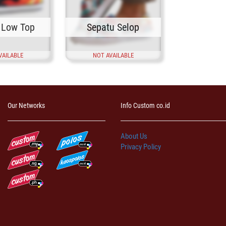
 Low Top
Sepatu Selop
VAILABLE
NOT AVAILABLE
Our Networks
Info Custom co.id
About Us
Privacy Policy