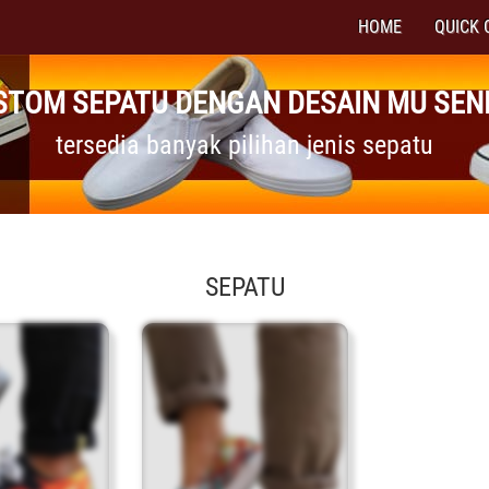
HOME
QUICK 
STOM SEPATU DENGAN DESAIN MU SEND
tersedia banyak pilihan jenis sepatu
SEPATU