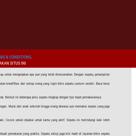
MS & CONDITIONS
.
KAN SITUS INI
siap untuk mengerjakan apa pun yang telah direncanakan. Dengan sepatu, penampilan
an kreatifitas dari setiap orang yang ingin bikin sepatu custom sendiri. Baca terus
a. Berikut ini beberapa jenis sepatu lengkap dengan tips tepat pemakaiannya:
langan. Mulai dari anak sekolah hingga orang dewasa pun memakai sepatu yang juga
ki. Cocok sekali dipakai untuk kamu yang aktif. Sepatu ini melindungi kaki lebih
ebuah pemakaian yang praktis. Sepatu selop juga kini hadir di layanan bikin sepatu