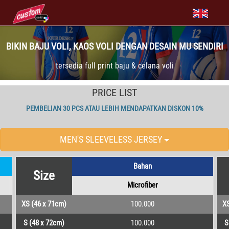
BIKIN BAJU VOLI, KAOS VOLI DENGAN DESAIN MU SENDIRI
tersedia full print baju & celana voli
PRICE LIST
PEMBELIAN 30 PCS ATAU LEBIH MENDAPATKAN DISKON 10%
MEN'S SLEEVELESS JERSEY
Bahan
Size
Microfiber
XS (46 x 71cm)
100.000
XS
S (48 x 72cm)
100.000
S