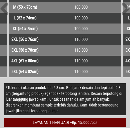
M (50 x 73cm)
100.000
M
L (52 x 74cm)
100.000
L
XL (54 x 75cm)
100.000
XL
2XL (56 x 76cm)
110.000
2X
3XL (58 x 78cm)
110.000
3X
4XL (61 x 80cm)
110.000
4X
5XL (64 x 82cm)
110.000
5X
*Toleransi ukuran produk jadi 2-3 cm. Beri jarak desain dan tepi pola 2-8
cm (tergantung produk) agar tidak terpotong jahitan. Desain terpotong di
luar tanggung jawab kami. Untuk pesanan dalam jumlah banyak,
disarankan membuat sample terlebih dahulu. Kami tidak bertanggung-
jawab jika hasil terpotong jahitan.
LAYANAN 1 HARI JADI +Rp. 15.000 /pcs