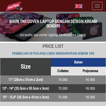
BIKIN TAS COVER LAPTOP DENGAN DESIGN KREASI
SENDIRI
tersedia tas cover laptop berkualitas tinggi
PRICE LIST
PEMBELIAN 30 PCS ATAU LEBIH MENDAPATKAN DISKON 10%
Bahan
Size
Collatex
Polycanvas
11" (20cm x 31cm x 2cm)
75.000
95.000
13" - 14" (25.5cm x 35.5cm x 3cm)
75.000
95.000
15" - 15,4" (26.5cm x 41cm x 3cm)
75.000
95.000