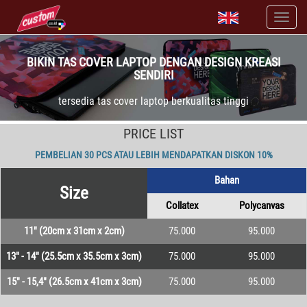
BIKIN TAS COVER LAPTOP DENGAN DESIGN KREASI
SENDIRI
tersedia tas cover laptop berkualitas tinggi
PRICE LIST
PEMBELIAN 30 PCS ATAU LEBIH MENDAPATKAN DISKON 10%
Bahan
Size
Collatex
Polycanvas
11" (20cm x 31cm x 2cm)
75.000
95.000
13" - 14" (25.5cm x 35.5cm x 3cm)
75.000
95.000
15" - 15,4" (26.5cm x 41cm x 3cm)
75.000
95.000