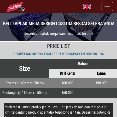
BELI TAPLAK MEJA DESIGN CUSTOM SESUAI SELERA ANDA
tersedia taplak meja kain kualitas terbaik
PRICE LIST
PEMBELIAN 30 PCS ATAU LEBIH MENDAPATKAN DISKON 10%
Bahan
Size
Drill Kenzi
Lynna
Prism (p 160cm x l 50cm)
160.000
190.000
Rectangle (p 160cm x l 50cm)
160.000
-
*Toleransi ukuran produk jadi 2-3 cm. Beri jarak desain dan tepi pola 2-8
cm (tergantung produk) agar tidak terpotong jahitan. Desain terpotong di