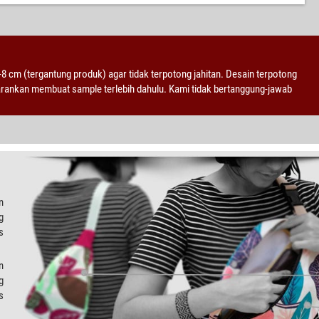
2-8 cm (tergantung produk) agar tidak terpotong jahitan. Desain terpotong
sarankan membuat sample terlebih dahulu. Kami tidak bertanggung-jawab
n
g
s
n
g
s