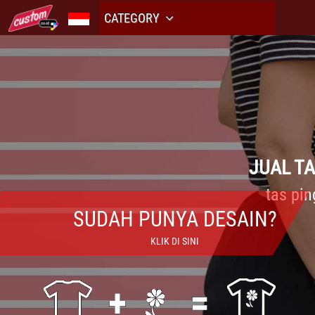
CATEGORY
JUAL T
tas pi
SUDAH PUNYA DESAIN?
KLIK DI SINI