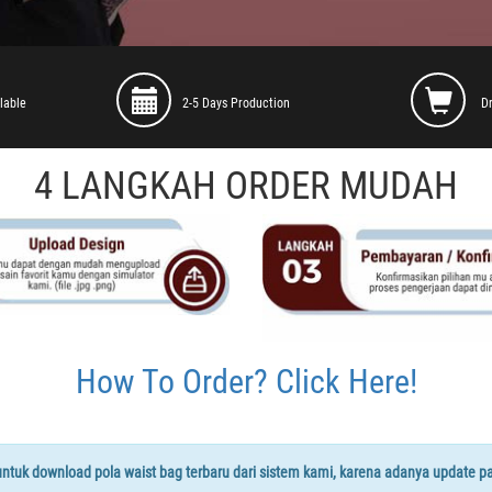
lable
2-5 Days Production
D
4 LANGKAH ORDER MUDAH
How To Order? Click Here!
tuk download pola waist bag terbaru dari sistem kami, karena adanya update p