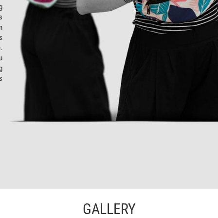
g
s
n
s
.
u
g
s
GALLERY