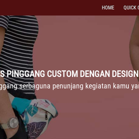
HOME
QUICK 
AS PINGGANG CUSTOM DENGAN DESIGN 
nggang serbaguna penunjang kegiatan kamu yan