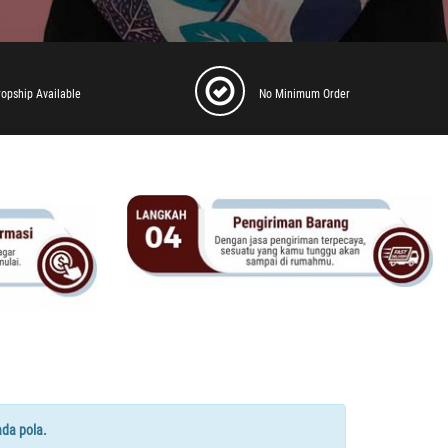
ropship Available
No Minimum Order
ada pola.