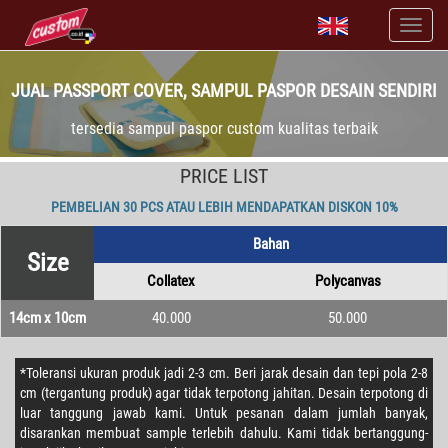
JUAL PASSPORT COVER, SAMPUL PASPOR DESAIN SENDIRI
tersedia sampul paspor custom kualitas terbaik
PRICE LIST
PEMBELIAN 30 PCS ATAU LEBIH MENDAPATKAN DISKON 10%
Bahan
Size
Collatex
Polycanvas
14cm x 10cm
40.000
50.000
*Toleransi ukuran produk jadi 2-3 cm. Beri jarak desain dan tepi pola 2-8
cm (tergantung produk) agar tidak terpotong jahitan. Desain terpotong di
luar tanggung jawab kami. Untuk pesanan dalam jumlah banyak,
disarankan membuat sample terlebih dahulu. Kami tidak bertanggung-