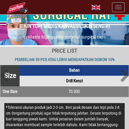
BIKIN TOPI MEDIS KANVAS DESAIN SENDIRI
available high-quality material surgical caps
PRICE LIST
PEMBELIAN 30 PCS ATAU LEBIH MENDAPATKAN DISKON 10%
Bahan
Size
Drill Kenzi
One Size
70.000
*Toleransi ukuran produk jadi 2-3 cm. Beri jarak desain dan tepi pola 2-8
cm (tergantung produk) agar tidak terpotong jahitan. Desain terpotong di
luar tanggung jawab kami. Untuk pesanan dalam jumlah banyak,
disarankan membuat sample terlebih dahulu. Kami tidak bertanggung-