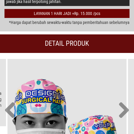
jawab jika hasil terpotong jahitan.
LAYANAN 1 HARI JADI +Rp. 15.000 /pcs
*Harga dapat berubah sewaktu-waktu tanpa pemberitahuan sebelumnya
DETAIL PRODUK
a
g
n