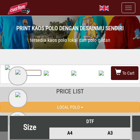
PRINT KAOS POLO DENGAN DESAINMU SENDIRI
tersedia kaos polo lokal dan polo gildan
To Cart
PRICE LIST
LOCAL POLO
DTF
Size
A4
A3