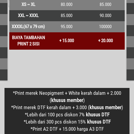
XS ~ XL
80.000
85.000
XXL ~ XXXL
85.000
90.000
XXXXL(67 x 79 cm)
95.000
100000
BIAYA TAMBAHAN
+ 15.000
+ 20.000
PRINT 2 SISI
*Print merek Neopigment + White kerah dalam + 2.000
(
khusus member
)
*Print merek DTF kerah dalam + 3.000 (
khusus member
)
*Lebih dari 100 pcs diskon 7%
khusus DTF
*Lebih dari 300 pcs diskon 15%
khusus DTF
*Print A2 DTF + 15.000 harga A3 DTF