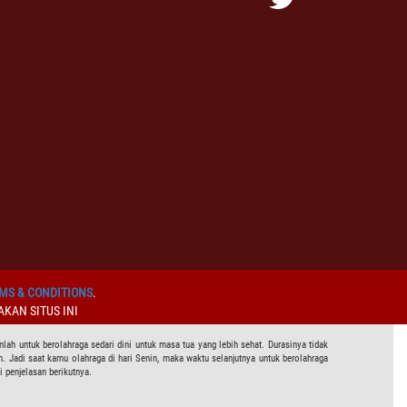
MS & CONDITIONS
.
KAN SITUS INI
nlah untuk berolahraga sedari dini untuk masa tua yang lebih sehat. Durasinya tidak
n. Jadi saat kamu olahraga di hari Senin, maka waktu selanjutnya untuk berolahraga
i penjelasan berikutnya.