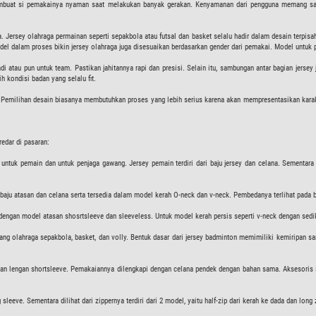
embuat si pemakainya nyaman saat melakukan banyak gerakan. Kenyamanan dari pengguna memang san
 Jersey olahraga permainan seperti sepakbola atau futsal dan basket selalu hadir dalam desain terpisah
del dalam proses bikin jersey olahraga juga disesuaikan berdasarkan gender dari pemakai. Model untuk p
di atau pun untuk team. Pastikan jahitannya rapi dan presisi. Selain itu, sambungan antar bagian jersey j
 kondisi badan yang selalu fit.
an. Pemilihan desain biasanya membutuhkan proses yang lebih serius karena akan mempresentasikan kara
redar di pasaran:
rsey untuk pemain dan untuk penjaga gawang. Jersey pemain terdiri dari baju jersey dan celana. Sementa
an baju atasan dan celana serta tersedia dalam model kerah O-neck dan v-neck. Pembedanya terlihat pada 
a dengan model atasan shosrtsleeve dan sleeveless. Untuk model kerah persis seperti v-neck dengan sediki
ang olahraga sepakbola, basket, dan volly. Bentuk dasar dari jersey badminton memimiliki kemiripan s
dengan lengan shortsleeve. Pemakaiannya dilengkapi dengan celana pendek dengan bahan sama. Aksesoris
g sleeve. Sementara dilihat dari zippernya terdiri dari 2 model, yaitu half-zip dari kerah ke dada dan lon