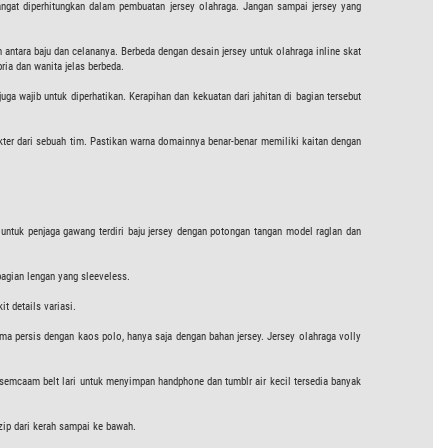
gat diperhitungkan dalam pembuatan jersey olahraga. Jangan sampai jersey yang
 antara baju dan celananya. Berbeda dengan desain jersey untuk olahraga inline skat
ria dan wanita jelas berbeda.
uga wajib untuk diperhatikan. Kerapihan dan kekuatan dari jahitan di bagian tersebut
kter dari sebuah tim. Pastikan warna domainnya benar-benar memiliki kaitan dengan
ra untuk penjaga gawang terdiri baju jersey dengan potongan tangan model raglan dan
bagian lengan yang sleeveless.
t details variasi.
ama persis dengan kaos polo, hanya saja dengan bahan jersey. Jersey olahraga volly
 semcaam belt lari untuk menyimpan handphone dan tumblr air kecil tersedia banyak
g zip dari kerah sampai ke bawah.