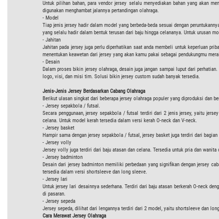
Untuk pilihan bahan, para vendor jersey selalu menyediakan bahan yang akan m
digunakan menghambat jalannya pertandingan olahraga.
- Model
Tiap jenis jersey hadir dalam model yang berbeda-beda sesuai dengan peruntukannya.
yang selalu hadir dalam bentuk terusan dari baju hingga celananya. Untuk urusan mo
- Jahitan
Jahitan pada jersey juga perlu diperhatikan saat anda membeli untuk keperluan priba
menentukan keawetan dari jersey yang akan kamu pakai sebagai pendukungmu meraih
- Desain
Dalam proses bikin jersey olahraga, desain juga jangan sampai luput dari perhati
logo, visi, dan misi tim. Solusi bikin jersey custom sudah banyak tersedia.
Jenis-Jenis Jersey Berdasarkan Cabang Olahraga
Berikut ulasan singkat dari beberapa jersey olahraga populer yang diproduksi dan be
- Jersey sepakbola / futsal.
Secara penggunaan, jersey sepakbola / futsal terdiri dari 2 jenis jersey, yaitu je
celana. Untuk model kerah tersedia dalam versi kerah O-neck dan V-neck.
- Jersey basket
Hampir sama dengan jersey sepakbola / futsal, jersey basket juga terdiri dari bagi
- Jersey volly
Jersey volly juga terdiri dari baju atasan dan celana. Tersedia untuk pria dan wanit
- Jersey badminton
Desain dari jersey badminton memiliki perbedaan yang signifikan dengan jersey cab
tersedia dalam versi shortsleeve dan long sleeve.
- Jersey lari
Untuk jersey lari desainnya sederhana. Terdiri dari baju atasan berkerah O-neck 
di pasaran.
- Jersey sepeda
Jersey sepeda, dilihat dari lengannya terdiri dari 2 model, yaitu shortsleeve dan lon
Cara Merawat Jersey Olahraga