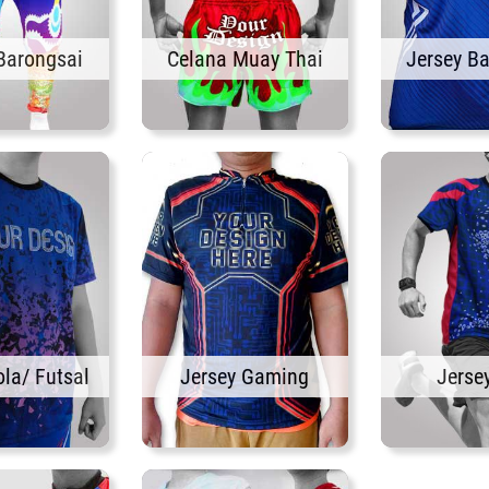
Barongsai
Celana Muay Thai
Jersey B
ola/ Futsal
Jersey Gaming
Jersey