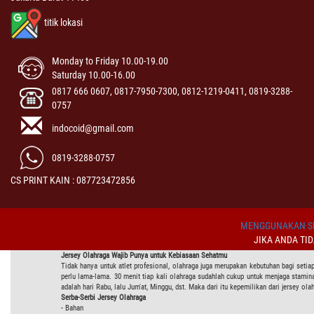
titik lokasi
Monday to Friday 10.00-19.00
Saturday 10.00-16.00
0817 666 0607, 0817-7950-7300, 0812-1219-0411, 0819-3288-
0757
indocoid@gmail.com
0819-3288-0757
CS PRINT KAIN : 087723472856
MENGGUNAKAN SI
JIKA ANDA TI
Jersey Olahraga Wajib Punya untuk Kebiasaan Sehatmu
Tidak hanya untuk atlet profesional, olahraga juga merupakan kebutuhan bagi setiap
perlu lama-lama. 30 menit tiap kali olahraga sudahlah cukup untuk menjaga stamina
adalah hari Rabu, lalu Jum'at, Minggu, dst. Maka dari itu kepemilikan dari jersey ol
Serba-Serbi Jersey Olahraga
- Bahan