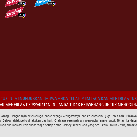
TUS INI MENUNJUKKAN BAHWA ANDA TELAH MEMBACA DAN MENERIMA
TER
DAK MENERIMA PERSYARATAN INI, ANDA TIDAK BERWENANG UNTUK MENGGUNA
 orang. Dengan rajin berolahraga, badan terjaga kebugarannya dan kesehatanmu juga lebih baik. Biasaka
. Bahkan tidak perlu dilakukan tiap hari. Olahraga setengah jam menyuplai energi untuk 48 jam ke depa
ahraga pun menjadi kebutuhan wajib setiap orang. Jersey seperti apa yang perlu kamu miliki? Yuk, simak d