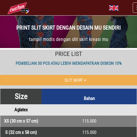
PRINT SLIT SKIRT DENGAN DESAIN MU SENDIRI
tampil modis dengan slit skirt kreasi mu
PRICE LIST
PEMBELIAN 30 PCS ATAU LEBIH MENDAPATKAN DISKON 10%
SLIT SKIRT
Size
Bahan
Aglatex
XS (30 cm x 57 cm)
115.000
S (32 cm x 58 cm)
115.000