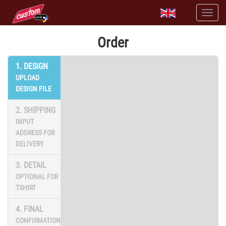
Order
1. DESIGN
UPLOAD
DESIGN FILE
2. SHIPPING
INPUT
ADDRESS FOR
DELIVERY
3. DETAIL
OPTIONAL FOR
TSHIRT
4. FINAL
CONFIRMATION