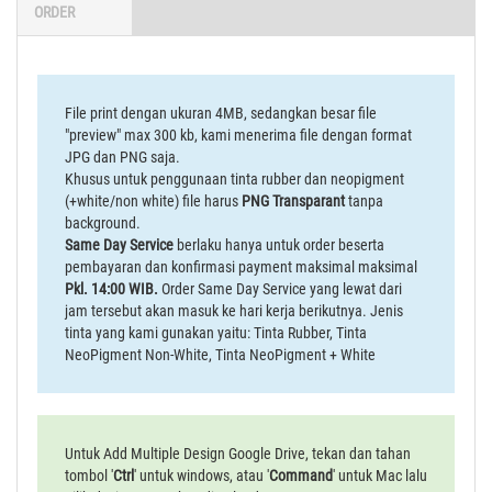
ORDER
File print dengan ukuran 4MB, sedangkan besar file
"preview" max 300 kb, kami menerima file dengan format
JPG dan PNG saja.
Khusus untuk penggunaan tinta rubber dan neopigment
(+white/non white) file harus
PNG Transparant
tanpa
background.
Same Day Service
berlaku hanya untuk order beserta
pembayaran dan konfirmasi payment maksimal maksimal
Pkl. 14:00 WIB.
Order Same Day Service yang lewat dari
jam tersebut akan masuk ke hari kerja berikutnya. Jenis
tinta yang kami gunakan yaitu: Tinta Rubber, Tinta
NeoPigment Non-White, Tinta NeoPigment + White
Untuk Add Multiple Design Google Drive, tekan dan tahan
tombol '
Ctrl
' untuk windows, atau '
Command
' untuk Mac lalu