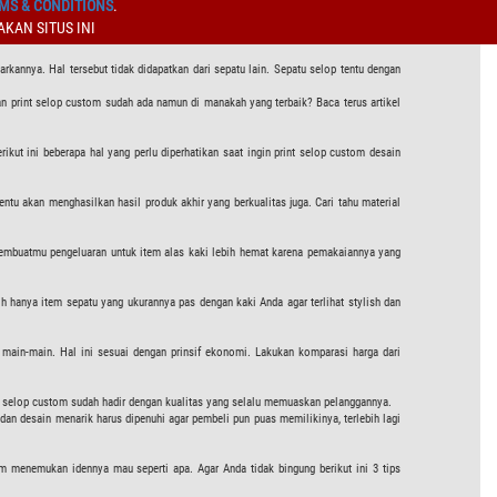
MS & CONDITIONS
.
KAN SITUS INI
kannya. Hal tersebut tidak didapatkan dari sepatu lain. Sepatu selop tentu dengan
n print selop custom sudah ada namun di manakah yang terbaik? Baca terus artikel
ikut ini beberapa hal yang perlu diperhatikan saat ingin print selop custom desain
ntu akan menghasilkan hasil produk akhir yang berkualitas juga. Cari tahu material
 membuatmu pengeluaran untuk item alas kaki lebih hemat karena pemakaiannya yang
lih hanya item sepatu yang ukurannya pas dengan kaki Anda agar terlihat stylish dan
 main-main. Hal ini sesuai dengan prinsif ekonomi. Lakukan komparasi harga dari
rint selop custom sudah hadir dengan kualitas yang selalu memuaskan pelanggannya.
, dan desain menarik harus dipenuhi agar pembeli pun puas memilikinya, terlebih lagi
 menemukan idennya mau seperti apa. Agar Anda tidak bingung berikut ini 3 tips