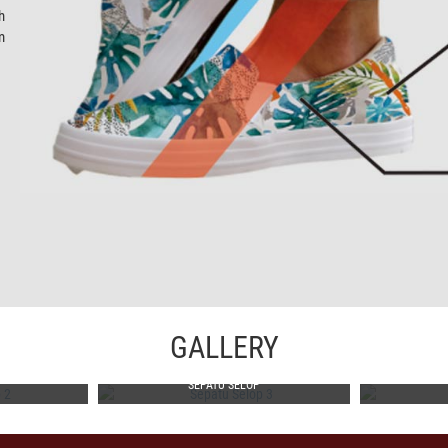
h
m
GALLERY
SEPATU SELOP