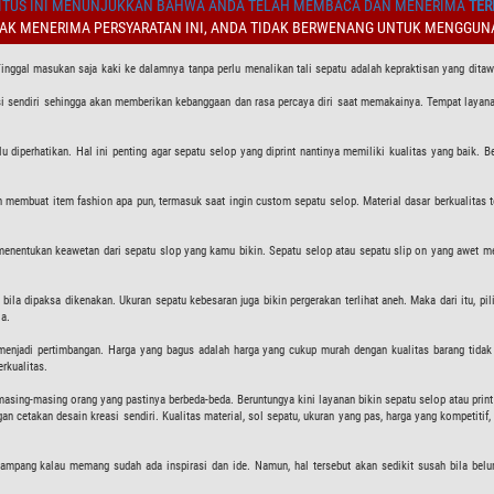
TUS INI MENUNJUKKAN BAHWA ANDA TELAH MEMBACA DAN MENERIMA
TER
DAK MENERIMA PERSYARATAN INI, ANDA TIDAK BERWENANG UNTUK MENGGUNA
nggal masukan saja kaki ke dalamnya tanpa perlu menalikan tali sepatu adalah kepraktisan yang ditawar
asi sendiri sehingga akan memberikan kebanggaan dan rasa percaya diri saat memakainya. Tempat layana
iperhatikan. Hal ini penting agar sepatu selop yang diprint nantinya memiliki kualitas yang baik. Ber
n membuat item fashion apa pun, termasuk saat ingin custom sepatu selop. Material dasar berkualitas te
isa menentukan keawetan dari sepatu slop yang kamu bikin. Sepatu selop atau sepatu slip on yang awet
ila dipaksa dikenakan. Ukuran sepatu kebesaran juga bikin pergerakan terlihat aneh. Maka dari itu, pi
la.
 menjadi pertimbangan. Harga yang bagus adalah harga yang cukup murah dengan kualitas barang tidak
rkualitas.
ra masing-masing orang yang pastinya berbeda-beda. Beruntungya kini layanan bikin sepatu selop atau p
gan cetakan desain kreasi sendiri. Kualitas material, sol sepatu, ukuran yang pas, harga yang kompetitif
mpang kalau memang sudah ada inspirasi dan ide. Namun, hal tersebut akan sedikit susah bila belum