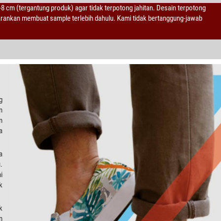
2-8 cm (tergantung produk) agar tidak terpotong jahitan. Desain terpotong
sarankan membuat sample terlebih dahulu. Kami tidak bertanggung-jawab
g
n
n
a
a
.
i
k
k
n