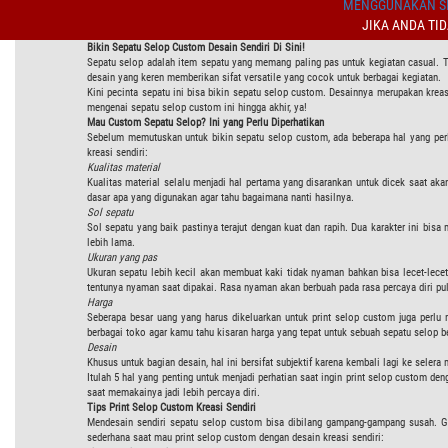
MENGGUNAKAN SI
JIKA ANDA TI
Bikin Sepatu Selop Custom Desain Sendiri Di Sini!
Sepatu selop adalah item sepatu yang memang paling pas untuk kegiatan casual. Ti
desain yang keren memberikan sifat versatile yang cocok untuk berbagai kegiatan.
Kini pecinta sepatu ini bisa bikin sepatu selop custom. Desainnya merupakan kre
mengenai sepatu selop custom ini hingga akhir, ya!
Mau Custom Sepatu Selop? Ini yang Perlu Diperhatikan
Sebelum memutuskan untuk bikin sepatu selop custom, ada beberapa hal yang perlu d
kreasi sendiri:
Kualitas material
Kualitas material selalu menjadi hal pertama yang disarankan untuk dicek saat aka
dasar apa yang digunakan agar tahu bagaimana nanti hasilnya.
Sol sepatu
Sol sepatu yang baik pastinya terajut dengan kuat dan rapih. Dua karakter ini b
lebih lama.
Ukuran yang pas
Ukuran sepatu lebih kecil akan membuat kaki tidak nyaman bahkan bisa lecet-lecet b
tentunya nyaman saat dipakai. Rasa nyaman akan berbuah pada rasa percaya diri pu
Harga
Seberapa besar uang yang harus dikeluarkan untuk print selop custom juga perlu
berbagai toko agar kamu tahu kisaran harga yang tepat untuk sebuah sepatu selop be
Desain
Khusus untuk bagian desain, hal ini bersifat subjektif karena kembali lagi ke sele
Itulah 5 hal yang penting untuk menjadi perhatian saat ingin print selop custom den
saat memakainya jadi lebih percaya diri.
Tips Print Selop Custom Kreasi Sendiri
Mendesain sendiri sepatu selop custom bisa dibilang gampang-gampang susah. Ga
sederhana saat mau print selop custom dengan desain kreasi sendiri: