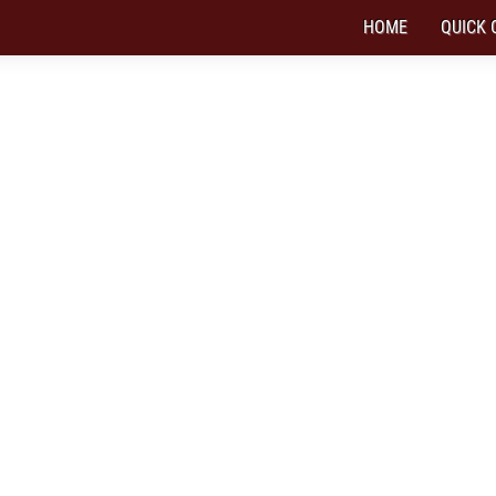
HOME
QUICK 
M SEPATU SELOP DENGAN DESAIN MU S
pil gaya dengan bikin sepatu slop dengan sen