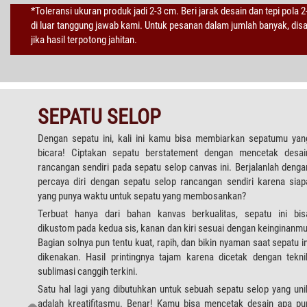
*Toleransi ukuran produk jadi 2-3 cm. Beri jarak desain dan tepi pola 
di luar tanggung jawab kami. Untuk pesanan dalam jumlah banyak, di
jika hasil terpotong jahitan.
SEPATU SELOP
Dengan sepatu ini, kali ini kamu bisa membiarkan sepatumu yan
bicara! Ciptakan sepatu berstatement dengan mencetak desai
rancangan sendiri pada sepatu selop canvas ini. Berjalanlah denga
percaya diri dengan sepatu selop rancangan sendiri karena siap
yang punya waktu untuk sepatu yang membosankan?
Terbuat hanya dari bahan kanvas berkualitas, sepatu ini bis
dikustom pada kedua sis, kanan dan kiri sesuai dengan keinginanmu
Bagian solnya pun tentu kuat, rapih, dan bikin nyaman saat sepatu in
dikenakan. Hasil printingnya tajam karena dicetak dengan tekni
sublimasi canggih terkini.
Satu hal lagi yang dibutuhkan untuk sebuah sepatu selop yang uni
adalah kreatifitasmu. Benar! Kamu bisa mencetak desain apa pu