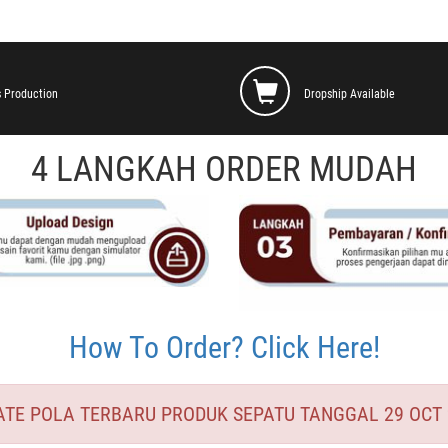
 Production
Dropship Available
4 LANGKAH ORDER MUDAH
How To Order? Click Here!
ATE POLA TERBARU PRODUK SEPATU TANGGAL 29 OCT 