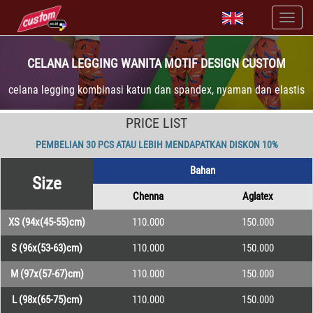
CELANA LEGGING WANITA MOTIF DESIGN CUSTOM
celana legging kombinasi katun dan spandex, nyaman dan elastis
PRICE LIST
PEMBELIAN 30 PCS ATAU LEBIH MENDAPATKAN DISKON 10%
Bahan
Size
Chenna
Aglatex
XS (94x(45-55)cm)
110.000
150.000
S (96x(53-63)cm)
110.000
150.000
M (97x(57-67)cm)
110.000
150.000
L (98x(65-75)cm)
110.000
150.000