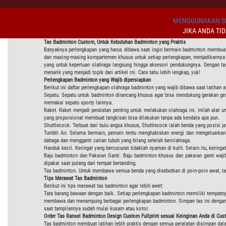
MENGGUNAKAN SI
JIKA ANDA TI
Tas Badminton Custom, Untuk Kebutuhan Badminton yang Praktis
Banyaknya perlengkapan yang harus dibawa saat ingin bermain badminton membuat
dan masing-masing kompartemen khusus untuk setiap perlengkapan, menjadikannya s
yang untuk keperluan olahraga langsung hingga aksesori pendukungnya. Dengan ta
menarik yang menjadi topik dari artikel ini. Cara tahu lebih lengkap, yuk!
Perlengkapan Badminton yang Wajib dipersiapkan
Berikut ini daftar perlengkapan olahraga badminton yang wajib dibawa saat latihan a
Sepatu. Sepatu untuk badminton dirancang khusus agar bisa mendukung gerakan ges
memakai sepatu sporty lainnya.
Raket. Raket menjadi peralatan penting untuk melakukan olahraga ini. Inilah ala
yang proporsional membuat tangkisan bisa dilakukan tanpa ada kendala apa pun.
Shuttlecock. Terbuat dari bulu angsa khusus, Shuttlecock ialah benda yang posisi
Tumblr Air. Selama bermain, pemain tentu menghabiskan energi dan mengeluarkan
dahaga dan mengganti cairan tubuh yang hilang setelah berolahraga.
Handuk kecil. Keringat yang bercucuran tidaklah nyaman di kulit. Selain itu, keri
Baju badminton dan Pakaian Ganti. Baju badminton khusus dan pakaian ganti waji
dipakai saat pulang dari tempat bertanding.
Tas badminton. Untuk membawa semua benda yang disebutkan di poin-poin awal, tas
Tips Merawat Tas Badminton
Berikut ini tips merawat tas badminton agar lebih awet:
Tata barang bawaan dengan baik. Setiap perlengkapan badminton memiliki tempatny
membawa dan menampung berbagai perlengkapan badminton. Simpan tas ini dengan me
saat tampilannya sudah mulai kusam atau kotor.
Order Tas Ransel Badminton Design Custom Fullprint sesuai Keinginan Anda di Cus
Tas badminton membuat latihan lebih praktis dengan semua peralatan disimpan dalam 