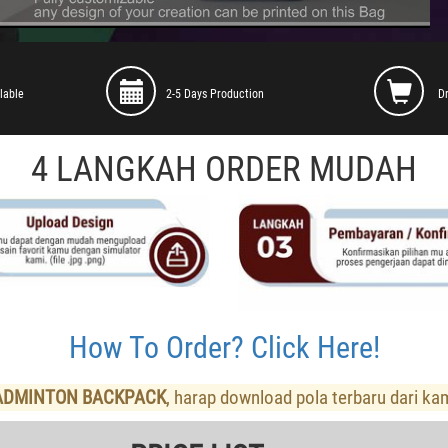
lable
2-5 Days Production
D
4 LANGKAH ORDER MUDAH
How To Order? Click Here!
ADMINTON BACKPACK
, harap download pola terbaru dari ka