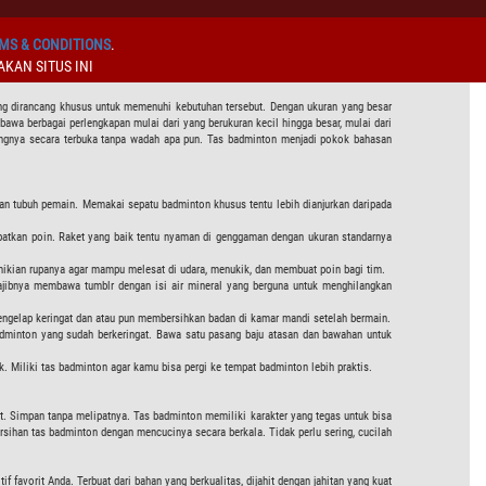
MS & CONDITIONS
.
KAN SITUS INI
g dirancang khusus untuk memenuhi kebutuhan tersebut. Dengan ukuran yang besar
a berbagai perlengkapan mulai dari yang berukuran kecil hingga besar, mulai dari
tengnya secara terbuka tanpa wadah apa pun. Tas badminton menjadi pokok bahasan
an tubuh pemain. Memakai sepatu badminton khusus tentu lebih dianjurkan daripada
apatkan poin. Raket yang baik tentu nyaman di genggaman dengan ukuran standarnya
mikian rupanya agar mampu melesat di udara, menukik, dan membuat poin bagi tim.
ajibnya membawa tumblr dengan isi air mineral yang berguna untuk menghilangkan
 mengelap keringat dan atau pun membersihkan badan di kamar mandi setelah bermain.
adminton yang sudah berkeringat. Bawa satu pasang baju atasan dan bawahan untuk
Miliki tas badminton agar kamu bisa pergi ke tempat badminton lebih praktis.
. Simpan tanpa melipatnya. Tas badminton memiliki karakter yang tegas untuk bisa
ihan tas badminton dengan mencucinya secara berkala. Tidak perlu sering, cucilah
favorit Anda. Terbuat dari bahan yang berkualitas, dijahit dengan jahitan yang kuat