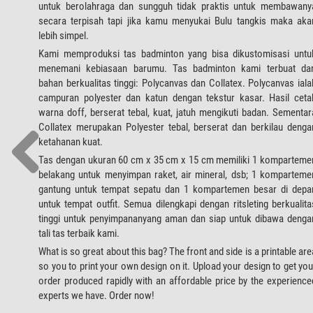
untuk berolahraga dan sungguh tidak praktis untuk membawany
secara terpisah tapi jika kamu menyukai Bulu tangkis maka aka
lebih simpel.
Kami memproduksi tas badminton yang bisa dikustomisasi untu
menemani kebiasaan barumu. Tas badminton kami terbuat dar
bahan berkualitas tinggi: Polycanvas dan Collatex. Polycanvas iala
campuran polyester dan katun dengan tekstur kasar. Hasil ceta
warna doff, berserat tebal, kuat, jatuh mengikuti badan. Sementar
Collatex merupakan Polyester tebal, berserat dan berkilau denga
ketahanan kuat.
Tas dengan ukuran 60 cm x 35 cm x 15 cm memiliki 1 komparteme
belakang untuk menyimpan raket, air mineral, dsb; 1 komparteme
gantung untuk tempat sepatu dan 1 kompartemen besar di depa
untuk tempat outfit. Semua dilengkapi dengan ritsleting berkualita
tinggi untuk penyimpananyang aman dan siap untuk dibawa denga
tali tas terbaik kami.
What is so great about this bag? The front and side is a printable are
so you to print your own design on it. Upload your design to get you
order produced rapidly with an affordable price by the experience
experts we have. Order now!