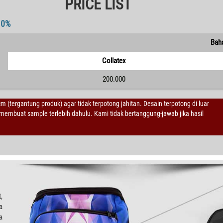
PRICE LIST
10%
Bah
Collatex
200.000
 cm (tergantung produk) agar tidak terpotong jahitan. Desain terpotong di luar
embuat sample terlebih dahulu. Kami tidak bertanggung-jawab jika hasil
,
a
a