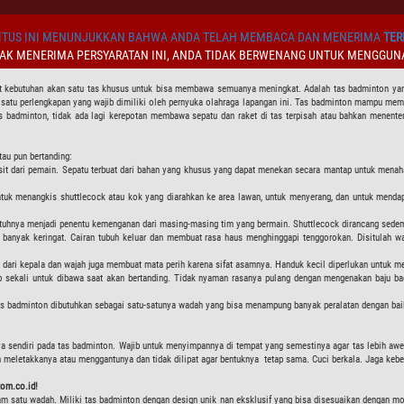
TUS INI MENUNJUKKAN BAHWA ANDA TELAH MEMBACA DAN MENERIMA
TER
DAK MENERIMA PERSYARATAN INI, ANDA TIDAK BERWENANG UNTUK MENGGUNA
 kebutuhan akan satu tas khusus untuk bisa membawa semuanya meningkat. Adalah tas badminton yan
atu perlengkapan yang wajib dimiliki oleh pernyuka olahraga lapangan ini. Tas badminton mampu membaw
s badminton, tidak ada lagi kerepotan membawa sepatu dan raket di tas terpisah atau bahkan menen
tau pun bertanding:
it dari pemain. Sepatu terbuat dari bahan yang khusus yang dapat menekan secara mantap untuk menah
t untuk menangkis shuttlecock atau kok yang diarahkan ke area lawan, untuk menyerang, dan untuk mend
 jatuhnya menjadi penentu kemenganan dari masing-masing tim yang bermain. Shuttlecock dirancang sede
 banyak keringat. Cairan tubuh keluar dan membuat rasa haus menghinggapi tenggorokan. Disitulah w
ngat dari kepala dan wajah juga membuat mata perih karena sifat asamnya. Handuk kecil diperlukan untuk
b sekali untuk dibawa saat akan bertanding. Tidak nyaman rasanya pulang dengan mengenakan baju b
 badminton dibutuhkan sebagai satu-satunya wadah yang bisa menampung banyak peralatan dengan baik. 
a sendiri pada tas badminton. Wajib untuk menyimpannya di tempat yang semestinya agar tas lebih awet
letakkanya atau menggantunya dan tidak dilipat agar bentuknya tetap sama. Cuci berkala. Jaga kebers
tom.co.id!
satu wadah. Miliki tas badminton dengan design unik nan eksklusif yang bisa disesuaikan dengan motif 