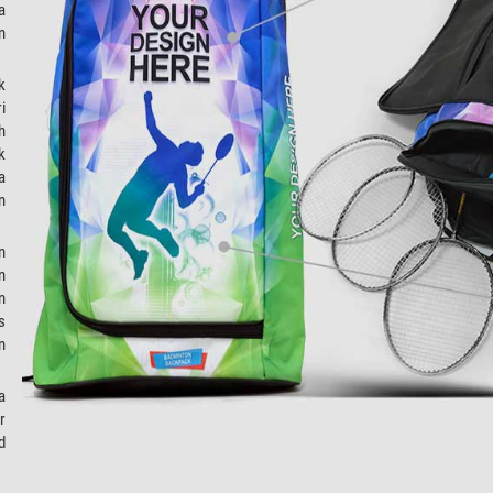
a
n
k
i
h
k
a
n
n
n
n
s
n
a
r
d