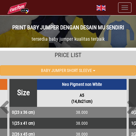
PRINT BABY JUMPER DENGAN DESAIN MU SENDIRI
tersedia baby jumper kualitas terbaik
PRICE LIST
BABY JUMPER SHORT SLEEVE
Neo Pigment non White
Size
A5
(14,8x21cm)
0(23 x 36 cm)
38.000
0(
1(25 x 41 cm)
38.000
1(
2(26 x 45 cm)
38.000
2(