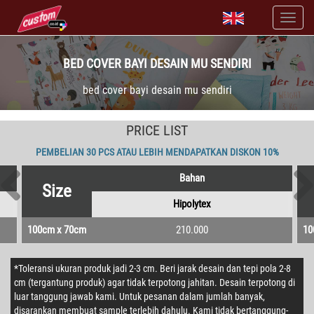
BED COVER BAYI DESAIN MU SENDIRI
bed cover bayi desain mu sendiri
PRICE LIST
PEMBELIAN 30 PCS ATAU LEBIH MENDAPATKAN DISKON 10%
Bahan
Size
Hipolytex
100cm x 70cm
210.000
10
*Toleransi ukuran produk jadi 2-3 cm. Beri jarak desain dan tepi pola 2-8
cm (tergantung produk) agar tidak terpotong jahitan. Desain terpotong di
luar tanggung jawab kami. Untuk pesanan dalam jumlah banyak,
disarankan membuat sample terlebih dahulu. Kami tidak bertanggung-