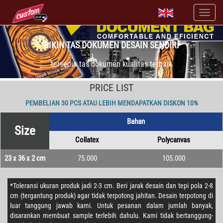
BIKIN TAS DOKUMEN DESAIN SENDIRI
tersedia tas dokumen kualitas terbaik
PRICE LIST
PEMBELIAN 30 PCS ATAU LEBIH MENDAPATKAN DISKON 10%
Bahan
Size
Collatex
Polycanvas
23 x 36 x 2 cm
75.000
105.000
*Toleransi ukuran produk jadi 2-3 cm. Beri jarak desain dan tepi pola 2-8
cm (tergantung produk) agar tidak terpotong jahitan. Desain terpotong di
luar tanggung jawab kami. Untuk pesanan dalam jumlah banyak,
disarankan membuat sample terlebih dahulu. Kami tidak bertanggung-