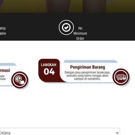
ship
No
lable
Minimum
Order