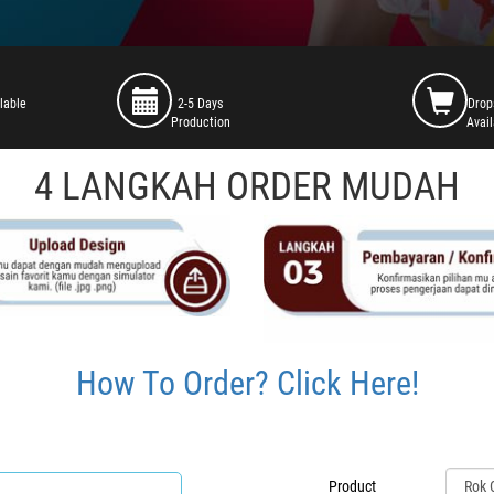
lable
2-5 Days
Drop
Production
Avai
4 LANGKAH ORDER MUDAH
How To Order? Click Here!
Product