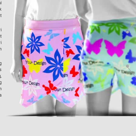
i
k
t
.
i
t
i
n
g
s
,
g
n
a