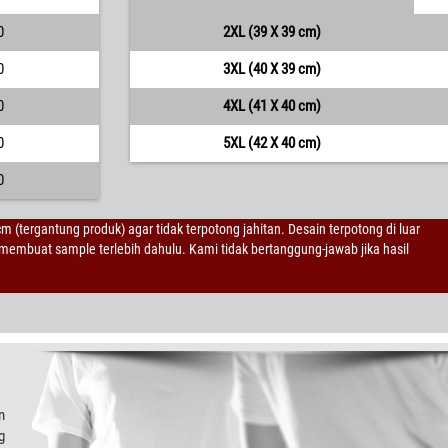
0
2XL (39 X 39 cm)
0
3XL (40 X 39 cm)
0
4XL (41 X 40 cm)
0
5XL (42 X 40 cm)
0
 cm (tergantung produk) agar tidak terpotong jahitan. Desain terpotong di luar
embuat sample terlebih dahulu. Kami tidak bertanggung-jawab jika hasil
n
g