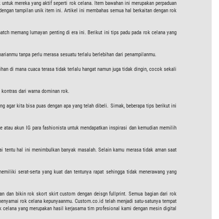
 untuk mereka yang aktif seperti rok celana. Item bawahan ini merupakan perpaduan
dengan tampilan unik item ini. Artikel ini membahas semua hal berkaitan dengan rok
ch memang lumayan penting di era ini. Berikut ini tips padu pada rok celana yang
rianmu tanpa perlu merasa sesuatu terlalu berlebihan dari penampilanmu.
an di mana cuaca terasa tidak terlalu hangat namun juga tidak dingin, cocok sekali
 kontras dari warna dominan rok.
 agar kita bisa puas dengan apa yang telah dibeli. Simak, beberapa tips berikut ini
line atau akun IG para fashionista untuk mendapatkan inspirasi dan kemudian memilih
ai tentu hal ini menimbulkan banyak masalah. Selain kamu merasa tidak aman saat
 memiliki serat-serta yang kuat dan tentunya rapat sehingga tidak menerawang yang
an dan bikin rok skort skirt custom dengan deisgn fullprint. Semua bagian dari rok
 menyamai rok celana kepunyaanmu. Custom.co.id telah menjadi satu-satunya tempat
ok celana yang merupakan hasil kerjasama tim profesional kami dengan mesin digital