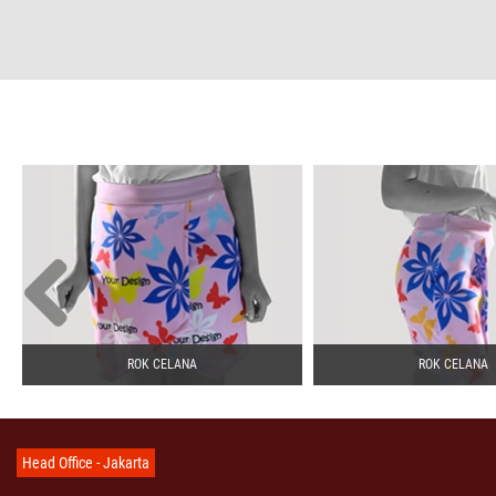
ROK CELANA
ROK CELANA
Head Office - Jakarta