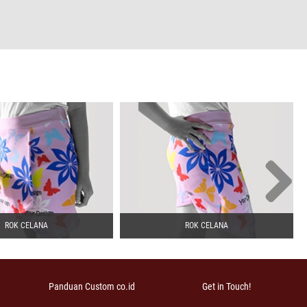
ROK CELANA
ROK CELANA
Panduan Custom co.id
Get in Touch!