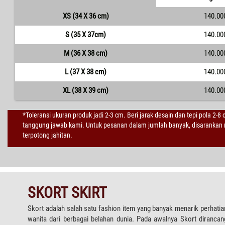
XS (34 X 36 cm)
140.00
S (35 X 37cm)
140.00
M (36 X 38 cm)
140.00
L (37 X 38 cm)
140.00
XL (38 X 39 cm)
140.00
*Toleransi ukuran produk jadi 2-3 cm. Beri jarak desain dan tepi pola 2-8
tanggung jawab kami. Untuk pesanan dalam jumlah banyak, disarankan m
terpotong jahitan.
SKORT SKIRT
Skort adalah salah satu fashion item yang banyak menarik perhatia
wanita dari berbagai belahan dunia. Pada awalnya Skort dirancan