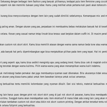
Sekarang dengan berbagai item fashion yang banyak pilihannya, terdapat pula item feminine yang cocok
 seperti rok dan memiliki bukaan yang lebar. Kamu yang melihat untuk pertama kali pasti akan terkecoh 
mu kurang bisa menyocokannya dengan item lain yang sudah dimiliki sebelumnya. Kemampuan mix and mat
ng paling aman. Dengan ukuran yang pas, perpaduan ini membuatmu bebas melakukan banyak hal di keseha
ana. Kesan yang casual namun tetap lincah bisa terasa saat berjalan dalam outfit ini. Di musim peralih
akan custom rok skort skirt. Kamu bisa memilih atasan dengan warna sama namun beda tone atau warna
a banyak hal perlu dipertimbangkan agar bisa menjatuhkan pilihan pada item yang tepat. Hal ini penting
kirt yang seperti apa, kamu bisa sedikit mengintip apa yang sedang trend. Kamu bisa cek di majalah on
 tercetak dengan warna kulitmu. Pilih warna-warna yang akan menampilkan warna kulit indahmu.
tuk melindungi badan pemakai dan juga membuatnya nyaman saat dikenakan. Bila ukurannya tidak sesu
gan ukuran yang biasa kamu pakai untuk item bawahan lainnya untuk solusi amannya.
ng berkualitas tentu memiliki kelembutan yang nyaman dikulit. Dari sisi teknis, material berkualitas
g lain harus puas dengan print rok skort skirt yang di jual rok skort di pasaran, kamu bisa mendapatk
avoritmu. Sungguh kamu akan mendapatkan satu item eksklusif di mana tidak ada orang lain yang akan
rlukan tambahan custom rok skort atau bikin rok skort custom printing. Dengan atribut tersebut tentu r
 celana fullprint yang berkualitas.