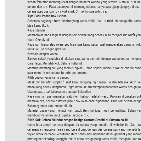
Kesan feminine memang lekat dengan karakter wanita yang lembut. Namun itu dulu. 
celana dan rok. Pada dasarnya ini memang celana, hanya saja ujung-ujungnya dibuat
celana atau custom rok skort skirt. Simak hingga akhir, ya.
Tips Padu Padan Rok Celana
Seberapa bagusnya item fashion yang kamu miliki, hal itu tidaklah cukup bila ka
bisa kamu ikuti:
Kaos standar
Memadukan kaos regular dengan rok celana yang pendek bisa menjadi ide outfit ya
Kaos Oversized
Kaos gombrang atau oversized bisa juga kamu pakai saat mengenakan bawahan rok cel
untuk keluar dengan gaya ini.
Bermain dengan warna
Banyak sekali yang bisa dilakukan saat kamu bermain dengan warna ketika mengen
Cara Tepat Memilih Rok Celana Fullprint
Memilih memang hal yang memusingkan. Sama seperti memilih rok celana fullprint, ad
saat memilih rok celana fullprint pertamamu:
Pilih design yang kamu banget
Meskipun bersifat subjektif, saat kamu bingung ingin memiliki dan beli rok skort s
mana yang cocok denganmu. Ingat untuk selalu mempadupadankan warna design yang
Ukuran pas, tidak kebesaran atau pun kekecilan
Rasa nyaman saat memakai satu item fashion adalah wajib. Pakaian diciptakan un
memakainya, secara estetika juga tidak akan enak dipandang. Pilih rok celana den
Bahan nyaman dan lembut dikulit
Material dasar yang menjadi kain untuk item ini juga mesti berkualitas. Bahan ya
membuatnya aman untuk dipakai sebagai rok.
Bikin Rok Celana Fullprint dengan Design Custom Sendiri di Custom.co.id!
Kamu bisa tampil berbeda dengan rok celana yang tersedia di website ini. Saat yan
celananya merupakan area yang bisa diprint dengan design apa pun yang menjadi f
tujuan untuk berbagai kebutuhan item sehari-hari berbahan dasar garment yang meme
printing berteknologi canggih terkini serta design yang kamu miliki menghasilkan rok