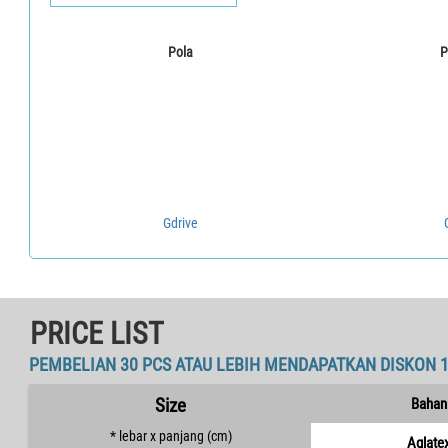
Pola
P
Gdrive
PRICE LIST
PEMBELIAN 30 PCS ATAU LEBIH MENDAPATKAN DISKON 
Size
Bahan
* lebar x panjang (cm)
Aglate