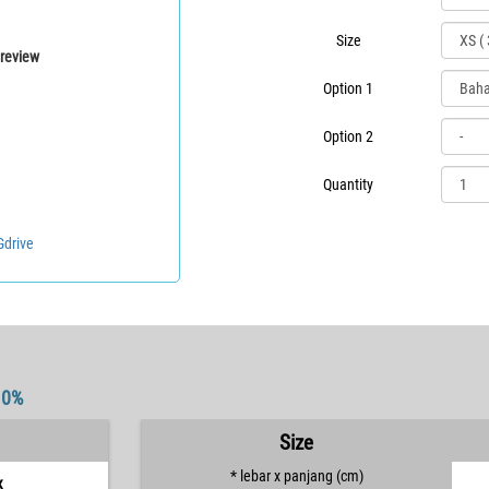
Size
review
Option 1
Option 2
Quantity
Gdrive
10%
Size
* lebar x panjang (cm)
x