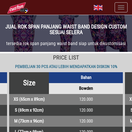
JUAL ROK SPAN PANJANG WAIST BAND DESIGN CUSTOM
SESUAI SELERA
tersedia rok span panjang waist band siap untuk dikustomisasi
PRICE LIST
PEMBELIAN 30 PCS ATAU LEBIH MENDAPATKAN DISKON 10%
Bahan
Size
Bowden
XS (65cm x 89cm)
120.000
X
S (69cm x 92cm)
120.000
M (73cm x 96cm)
120.000
M