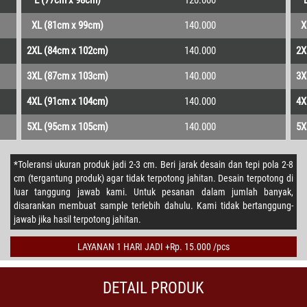
L (77cm x 98cm)
120.000
XL (81cm x 99cm)
140.000
X
2XL (84cm x 102cm)
140.000
2X
3XL (87cm x 103cm)
140.000
3X
4XL (91cm x 104cm)
140.000
4X
5XL (95cm x 105cm)
140.000
5X
*Toleransi ukuran produk jadi 2-3 cm. Beri jarak desain dan tepi pola 2-8
cm (tergantung produk) agar tidak terpotong jahitan. Desain terpotong di
luar tanggung jawab kami. Untuk pesanan dalam jumlah banyak,
disarankan membuat sample terlebih dahulu. Kami tidak bertanggung-
jawab jika hasil terpotong jahitan.
LAYANAN 1 HARI JADI +Rp. 15.000 /pcs
DETAIL PRODUK