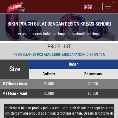
BIKIN POUCH BULAT DENGAN DESIGN KREASI SENDIRI
tersedia pouch bulat serbaguna berkualitas tinggi
PRICE LIST
PEMBELIAN 30 PCS ATAU LEBIH MENDAPATKAN DISKON 10%
Bahan
Size
Collatex
Polycanvas
S (10cm x 6cm)
50.000
70.000
M (14cm x 7cm)
60.000
80.000
*Toleransi ukuran produk jadi 2-3 cm. Beri jarak desain dan tepi pola 2-8
cm (tergantung produk) agar tidak terpotong jahitan. Desain terpotong di