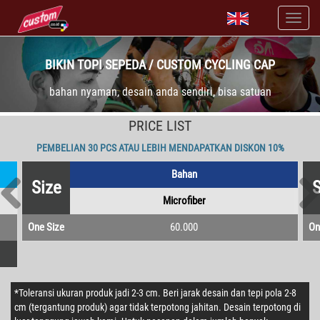
BIKIN TOPI SEPEDA / CUSTOM CYCLING CAP
bahan nyaman, desain anda sendiri, bisa satuan
PRICE LIST
PEMBELIAN 30 PCS ATAU LEBIH MENDAPATKAN DISKON 10%
Bahan
Size
S
Microfiber
One Size
60.000
On
*Toleransi ukuran produk jadi 2-3 cm. Beri jarak desain dan tepi pola 2-8
cm (tergantung produk) agar tidak terpotong jahitan. Desain terpotong di