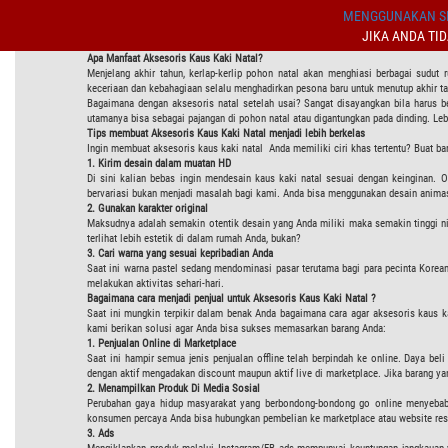
MENGGUNAKAN SI
JIKA ANDA TI
Apa Manfaat Aksesoris Kaus Kaki Natal?
Menjelang akhir tahun, kerlap-kerlip pohon natal akan menghiasi berbagai sudu
keceriaan dan kebahagiaan selalu menghadirkan pesona baru untuk menutup akhir t
Bagaimana dengan aksesoris natal setelah usai? Sangat disayangkan bila harus be
utamanya bisa sebagai pajangan di pohon natal atau digantungkan pada dinding. Lebi
Tips membuat Aksesoris Kaus Kaki Natal menjadi lebih berkelas
Ingin membuat aksesoris kaus kaki natal Anda memiliki ciri khas tertentu? Buat ba
1. Kirim desain dalam muatan HD
Di sini kalian bebas ingin mendesain kaus kaki natal sesuai dengan keinginan. O
bervariasi bukan menjadi masalah bagi kami. Anda bisa menggunakan desain animas
2. Gunakan karakter original
Maksudnya adalah semakin otentik desain yang Anda miliki maka semakin tinggi nila
terlihat lebih estetik di dalam rumah Anda, bukan?
3. Cari warna yang sesuai kepribadian Anda
Saat ini warna pastel sedang mendominasi pasar terutama bagi para pecinta Kore
melakukan aktivitas sehari-hari.
Bagaimana cara menjadi penjual untuk Aksesoris Kaus Kaki Natal ?
Saat ini mungkin terpikir dalam benak Anda bagaimana cara agar aksesoris kaus kak
kami berikan solusi agar Anda bisa sukses memasarkan barang Anda:
1. Penjualan Online di Marketplace
Saat ini hampir semua jenis penjualan offline telah berpindah ke online. Daya be
dengan aktif mengadakan discount maupun aktif live di marketplace. Jika barang ya
2. Menampilkan Produk Di Media Sosial
Perubahan gaya hidup masyarakat yang berbondong-bondong go online menyebabka
konsumen percaya Anda bisa hubungkan pembelian ke marketplace atau website re
3. Ads