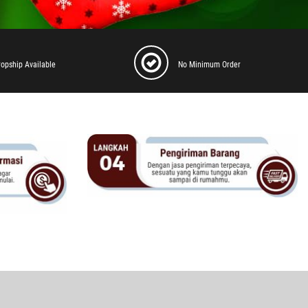
ropship Available
No Minimum Order