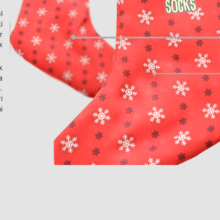
l
i
r
k
k
a
.
i
i