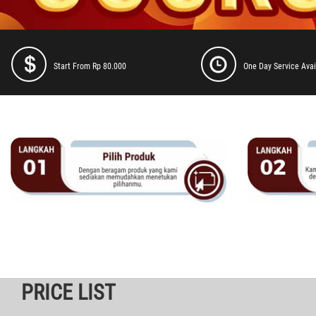
Start From Rp 80.000
One Day Service Avai
PRICE LIST