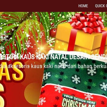
HOME
QUICK 
USTOM KAUS KAKI NATAL DESAIN SENDI
dia aksesoris kaus kaki natal dari bahan berku