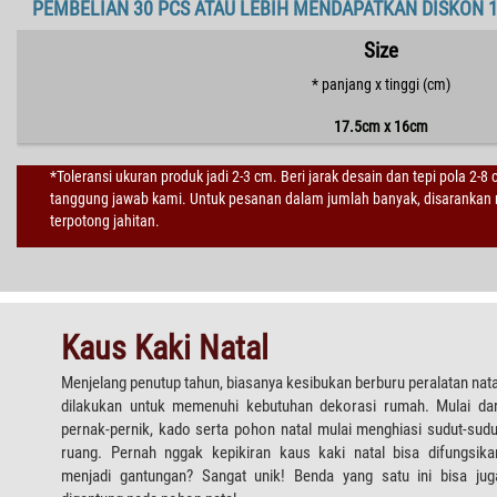
PEMBELIAN 30 PCS ATAU LEBIH MENDAPATKAN DISKON 
Size
* panjang x tinggi (cm)
17.5cm x 16cm
*Toleransi ukuran produk jadi 2-3 cm. Beri jarak desain dan tepi pola 2-8
tanggung jawab kami. Untuk pesanan dalam jumlah banyak, disarankan m
terpotong jahitan.
Kaus Kaki Natal
Menjelang penutup tahun, biasanya kesibukan berburu peralatan nata
dilakukan untuk memenuhi kebutuhan dekorasi rumah. Mulai dar
pernak-pernik, kado serta pohon natal mulai menghiasi sudut-sudu
ruang. Pernah nggak kepikiran kaus kaki natal bisa difungsika
menjadi gantungan? Sangat unik! Benda yang satu ini bisa jug