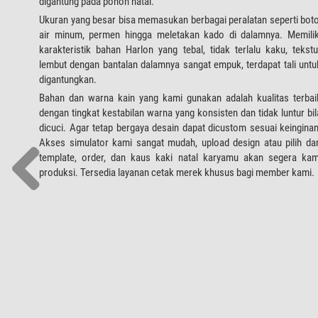
digantung pada pohon natal.
Ukuran yang besar bisa memasukan berbagai peralatan seperti boto
air minum, permen hingga meletakan kado di dalamnya. Memilik
karakteristik bahan Harlon yang tebal, tidak terlalu kaku, tekstu
lembut dengan bantalan dalamnya sangat empuk, terdapat tali untu
digantungkan.
Bahan dan warna kain yang kami gunakan adalah kualitas terbai
dengan tingkat kestabilan warna yang konsisten dan tidak luntur bil
dicuci. Agar tetap bergaya desain dapat dicustom sesuai keinginan
Akses simulator kami sangat mudah, upload design atau pilih dar
template, order, dan kaus kaki natal karyamu akan segera kam
produksi. Tersedia layanan cetak merek khusus bagi member kami.