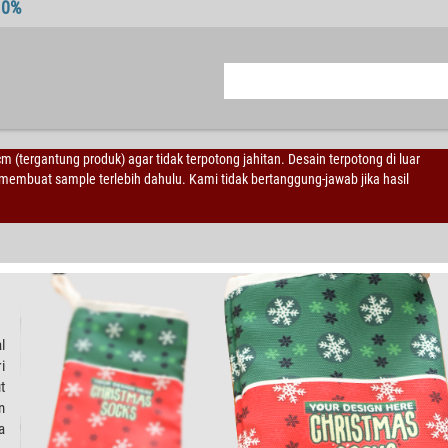
10%
 cm (tergantung produk) agar tidak terpotong jahitan. Desain terpotong di luar
embuat sample terlebih dahulu. Kami tidak bertanggung-jawab jika hasil
l
i
t
n
a