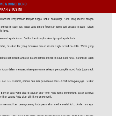
MS & CONDITIONS
.
KAN SITUS INI
mberikan kenyamanan tempat tinggal untuk dikunjungi. Natal yang identik dengan
ksesoris kaus kaki natal yang bisa difungsikan lebih dari sekadar hiasan. Tujuan
 lolipop.
penasaran kepada Anda. Berikut kami rangkumkan tipsnya kepada Anda:
tal, pastikan file yang diberikan adalah ukuran High Definition (HD). Warna yang
aplikasikan desain Anda ke dalam bentuk aksesoris kaus kaki natal. Barangkali akan
sikan Anda dalam mempertimbangkan warna sebagai pembangkit mood Anda juga untuk
 dari sisi kualitas, namun dari sisi pemasaran harus dipertimbangkan juga. Berikut
e. Banyak cara yang bisa dilakukan agar toko Anda ramai pengunjung, salah satunya
stikan barang Anda akan dilirik calon pembeli.
sa menampilkan barang-barang Anda pada akun media sosial toko Anda, lalu agar