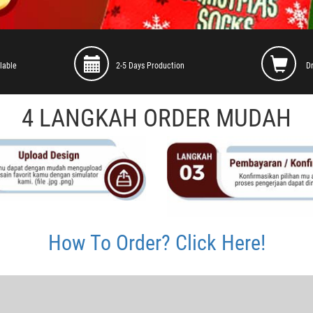
lable
2-5 Days Production
D
4 LANGKAH ORDER MUDAH
How To Order? Click Here!