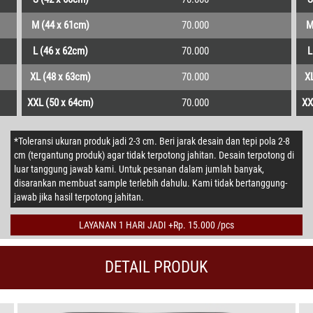
M (44 x 61cm)
70.000
M
L (46 x 62cm)
70.000
L
XL (48 x 63cm)
70.000
X
XXL (50 x 64cm)
70.000
XX
*Toleransi ukuran produk jadi 2-3 cm. Beri jarak desain dan tepi pola 2-8
cm (tergantung produk) agar tidak terpotong jahitan. Desain terpotong di
luar tanggung jawab kami. Untuk pesanan dalam jumlah banyak,
disarankan membuat sample terlebih dahulu. Kami tidak bertanggung-
jawab jika hasil terpotong jahitan.
LAYANAN 1 HARI JADI +Rp. 15.000 /pcs
DETAIL PRODUK