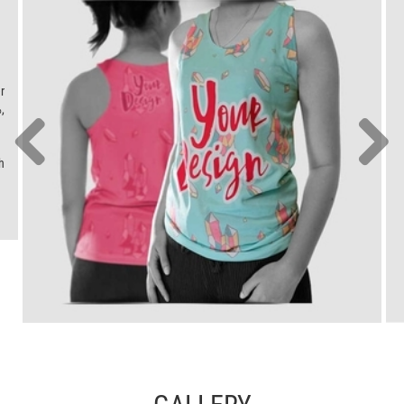
r
,
h