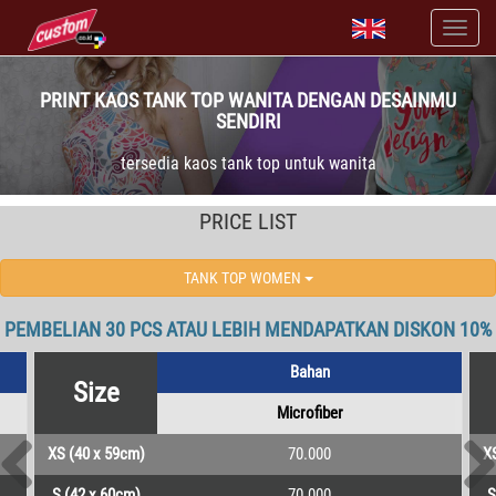
PRINT KAOS TANK TOP WANITA DENGAN DESAINMU
SENDIRI
tersedia kaos tank top untuk wanita
PRICE LIST
TANK TOP WOMEN
PEMBELIAN 30 PCS ATAU LEBIH MENDAPATKAN DISKON 10%
Bahan
Size
Microfiber
XS (40 x 59cm)
70.000
X
S (42 x 60cm)
70.000
S