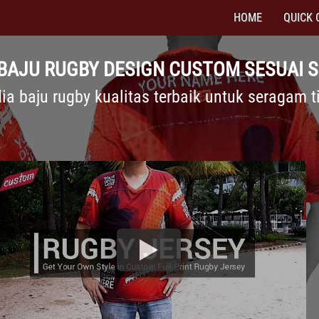
HOME
QUICK 
BAJU RUGBY DESIGN CUSTOM SESUAI 
dia baju rugby kualitas terbaik untuk seragam 