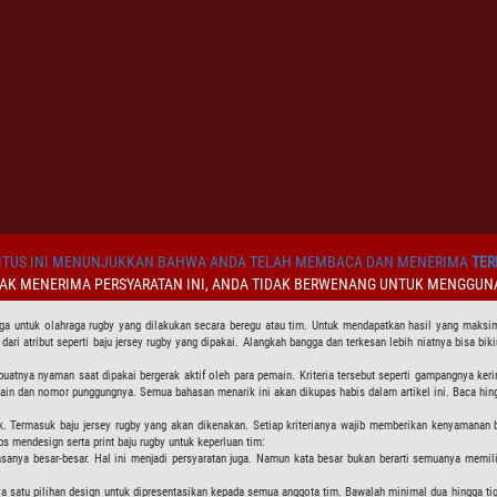
TUS INI MENUNJUKKAN BAHWA ANDA TELAH MEMBACA DAN MENERIMA
TER
DAK MENERIMA PERSYARATAN INI, ANDA TIDAK BERWENANG UNTUK MENGGUNA
ga untuk olahraga rugby yang dilakukan secara beregu atau tim. Untuk mendapatkan hasil yang maksima
a dari atribut seperti baju jersey rugby yang dipakai. Alangkah bangga dan terkesan lebih niatnya bisa b
buatnya nyaman saat dipakai bergerak aktif oleh para pemain. Kriteria tersebut seperti gampangnya k
in dan nomor punggungnya. Semua bahasan menarik ini akan dikupas habis dalam artikel ini. Baca hing
ik. Termasuk baju jersey rugby yang akan dikenakan. Setiap kriterianya wajib memberikan kenyaman
s mendesign serta print baju rugby untuk keperluan tim:
sanya besar-besar. Hal ini menjadi persyaratan juga. Namun kata besar bukan berarti semuanya memili
atu pilihan design untuk dipresentasikan kepada semua anggota tim. Bawalah minimal dua hingga tiga 