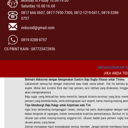
Monday to Friday 10.00-19.00
Saturday 10.00-16.00
0817 666 0607, 0817-7950-7300, 0812-1219-0411, 0819-3288-
0757
indocoid@gmail.com
0819-3288-0757
CS PRINT KAIN : 087723472856
MENGGUNAKAN SI
JIKA ANDA TI
Bermain Maksimal dengan Mengenakan
Custom
Baju Rugby
Khusus untuk Timmu
Lakukanlah semua hal dengan maksimal atau tidak sama sekali. Hal itu berlaku ju
aspek. Mulai dari kondisi fisik dari tiap pemain, sesi latihan yang dilakukan, hingg
akan mengenakannya.
Baju rugby yang berkualitas tentu memiliki banyak kriteria minimal yang bisa mem
pemain yang berbeda-beda, serta kelengkapan lain seperti nama masing-masing pema
Tips Mendesign Baju Rubgy untuk Keperluan satu Tim
Agar bisa bertanding mengungguli lawan, semua hal perlu dipersiapkan dengan ba
bebas bergerak di lapangan, malah menurunkan kualitas permainannya. Beirkut ini tip
Ukuran pas untuk masing-masing anggota tim. Ukuran badan para pemain rugby bia
ukuran jersey yang benar.
Design merupakan hasil kesepakatan semua member. Jangan pernah membawa hanya s