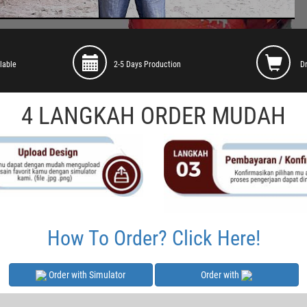
lable
2-5 Days Production
D
4 LANGKAH ORDER MUDAH
How To Order? Click Here!
Order with Simulator
Order with