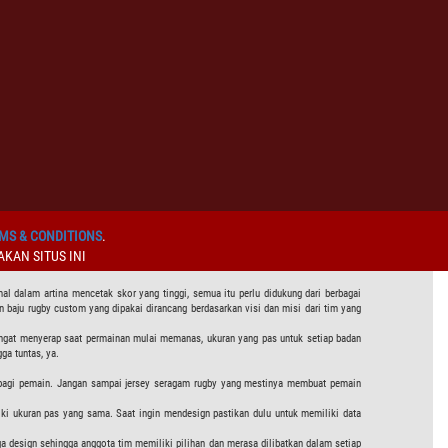
MS & CONDITIONS
.
KAN SITUS INI
l dalam artina mencetak skor yang tinggi, semua itu perlu didukung dari berbagai
ikin baju rugby custom yang dipakai dirancang berdasarkan visi dan misi dari tim yang
eringat menyerap saat permainan mulai memanas, ukuran yang pas untuk setiap badan
ga tuntas, ya.
an bagi pemain. Jangan sampai jersey seragam rugby yang mestinya membuat pemain
ki ukuran pas yang sama. Saat ingin mendesign pastikan dulu untuk memiliki data
design sehingga anggota tim memiliki pilihan dan merasa dilibatkan dalam setiap