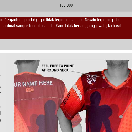
165.000
 cm (tergantung produk) agar tidak terpotong jahitan. Desain terpotong di luar
embuat sample terlebih dahulu. Kami tidak bertanggung-jawab jika hasil
a
h
s
n
a
i
y