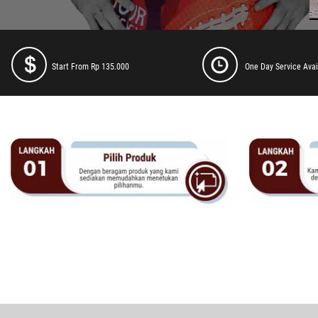
Start From Rp 135.000
One Day Service Avai