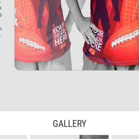
.
k
g
h
.
GALLERY