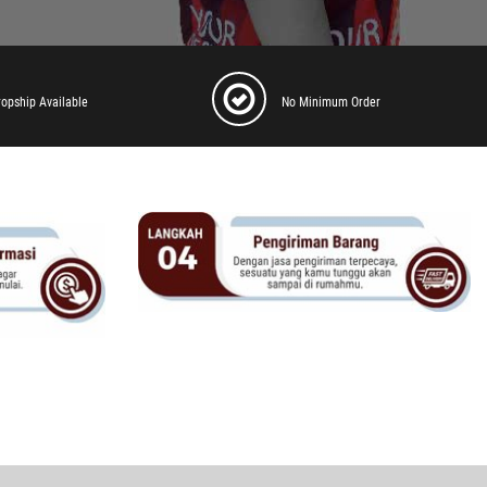
ropship Available
No Minimum Order