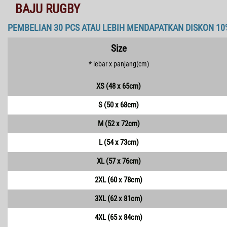
BAJU RUGBY
PEMBELIAN 30 PCS ATAU LEBIH MENDAPATKAN DISKON 10
Size
* lebar x panjang(cm)
XS (48 x 65cm)
S (50 x 68cm)
M (52 x 72cm)
L (54 x 73cm)
XL (57 x 76cm)
2XL (60 x 78cm)
3XL (62 x 81cm)
4XL (65 x 84cm)