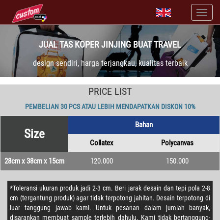
JUAL TAS KOPER JINJING BUAT TRAVEL
design sendiri, harga terjangkau, kualitas terbaik
PRICE LIST
PEMBELIAN 30 PCS ATAU LEBIH MENDAPATKAN DISKON 10%
Bahan
Size
Collatex
Polycanvas
28cm x 38cm x 15cm
120.000
150.000
*Toleransi ukuran produk jadi 2-3 cm. Beri jarak desain dan tepi pola 2-8
cm (tergantung produk) agar tidak terpotong jahitan. Desain terpotong di
luar tanggung jawab kami. Untuk pesanan dalam jumlah banyak,
disarankan membuat sample terlebih dahulu. Kami tidak bertanggung-