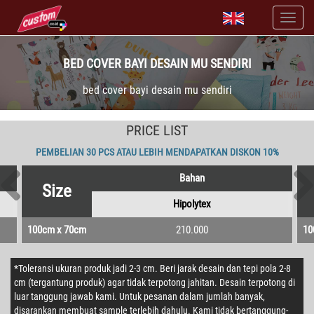
BED COVER BAYI DESAIN MU SENDIRI
bed cover bayi desain mu sendiri
PRICE LIST
PEMBELIAN 30 PCS ATAU LEBIH MENDAPATKAN DISKON 10%
Bahan
Size
Hipolytex
100cm x 70cm
210.000
10
*Toleransi ukuran produk jadi 2-3 cm. Beri jarak desain dan tepi pola 2-8
cm (tergantung produk) agar tidak terpotong jahitan. Desain terpotong di
luar tanggung jawab kami. Untuk pesanan dalam jumlah banyak,
disarankan membuat sample terlebih dahulu. Kami tidak bertanggung-