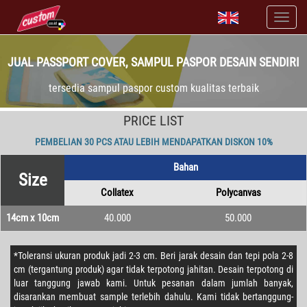
JUAL PASSPORT COVER, SAMPUL PASPOR DESAIN SENDIRI
tersedia sampul paspor custom kualitas terbaik
PRICE LIST
PEMBELIAN 30 PCS ATAU LEBIH MENDAPATKAN DISKON 10%
Bahan
Size
Collatex
Polycanvas
14cm x 10cm
40.000
50.000
*Toleransi ukuran produk jadi 2-3 cm. Beri jarak desain dan tepi pola 2-8
cm (tergantung produk) agar tidak terpotong jahitan. Desain terpotong di
luar tanggung jawab kami. Untuk pesanan dalam jumlah banyak,
disarankan membuat sample terlebih dahulu. Kami tidak bertanggung-