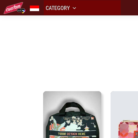
CATEGORY
P
te