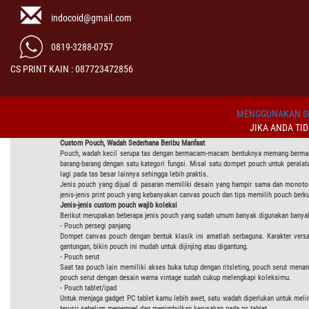
indocoid@gmail.com
0819-3288-0757
CS PRINT KAIN : 087723472856
MENGGUNAKAN SI
JIKA ANDA TI
Custom
Pouch, Wadah
Sederhana
Beribu Manfaat
Pouch, wadah kecil serupa tas dengan bermacam-macam bentuknya memang bermanfa
barang-barang dengan satu kategori fungsi. Misal satu dompet pouch untuk perala
lagi pada tas besar lainnya sehingga lebih praktis.
Jenis pouch yang dijual di pasaran memiliki desain yang hampir sama dan monoton
jenis-jenis print pouch yang kebanyakan canvas pouch dan tips memilih pouch berku
Jenis-jenis
custom
pouch
wajib koleksi
Berikut merupakan beberapa jenis pouch yang sudah umum banyak digunakan banya
- Pouch persegi panjang
Dompet canvas pouch dengan bentuk klasik ini amatlah serbaguna. Karakter versati
gantungan, bikin pouch ini mudah untuk dijinjing atau digantung.
- Pouch serut
Saat tas pouch lain memiliki akses buka tutup dengan ritsleting, pouch serut mena
pouch serut dengan desain warna vintage sudah cukup melengkapi koleksimu.
- Pouch tablet/ipad
Untuk menjaga gadget PC tablet kamu lebih awet, satu wadah diperlukan untuk melin
terusir sebelum menempel dan menimbulkan kerusakan pada pc tablet.