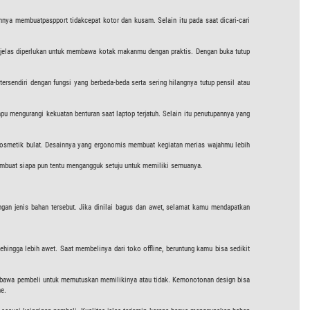
nnya membuatpaspport tidakcepat kotor dan kusam. Selain itu pada saat dicari-cari
 jelas diperlukan untuk membawa kotak makanmu dengan praktis. Dengan buka tutup
ersendiri dengan fungsi yang berbeda-beda serta sering hilangnya tutup pensil atau
u mengurangi kekuatan benturan saat laptop terjatuh. Selain itu penutupannya yang
kosmetik bulat. Desainnya yang ergonomis membuat kegiatan merias wajahmu lebih
embuat siapa pun tentu mengangguk setuju untuk memiliki semuanya.
gan jenis bahan tersebut. Jika dinilai bagus dan awet, selamat kamu mendapatkan
ehingga lebih awet. Saat membelinya dari toko offline, beruntung kamu bisa sedikit
membawa pembeli untuk memutuskan memilikinya atau tidak. Kemonotonan design bisa
e.