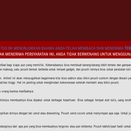
TUS INI MENUNJUKKAN BAHWA ANDA TELAH MEMBACA DAN MENERIMA
TER
DAK MENERIMA PERSYARATAN INI, ANDA TIDAK BERWENANG UNTUK MENGGUNA
at bagi siapa pun yang memiliki. Keberadaanya bisa membuat barang-barang lebih tertata dan gampa
tan makeup, satu pouch bentuk berbeda untuk tempat gadget, dan pouch lainnya bisa untuk peralatan tu
. Artikel ini akan menyuguhkan bagaimana kita bisa sablon atau bikin pouch custom dengan desain yan
alitas tinggi. Hal ini penting untuk menghindari kekecewaan setelah membeli atau bikin pouch.
k orang karena manfaatnya:
lenya membuatnya bisa dipakai untuk berbagai keperluan. Bisa sebagai tempat alat tulis, uang receh,
mpilkan dirinya dengan tali serut atau drawstring. Pouch serut cocok untuk menyimpan apa saja. Untuk
dunginya dari apa pun yang bisa membuatnya tergores atau pun terbentur. Pouch tablet/ipad hadir untuk 