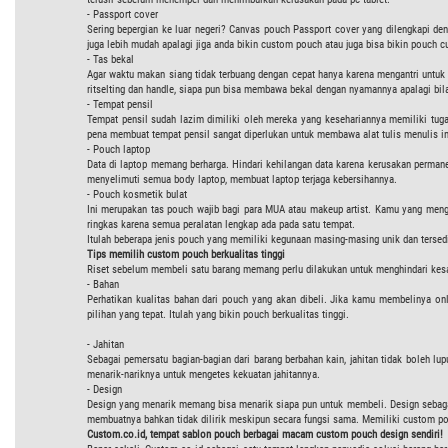
- Passport cover
Sering bepergian ke luar negeri? Canvas pouch Passport cover yang dilengkapi den
juga lebih mudah apalagi jiga anda bikin custom pouch atau juga bisa bikin pouch c
- Tas bekal
Agar waktu makan siang tidak terbuang dengan cepat hanya karena mengantri untu
ritselting dan handle, siapa pun bisa membawa bekal dengan nyamannya apalagi bil
- Tempat pensil
Tempat pensil sudah lazim dimiliki oleh mereka yang kesehariannya memiliki tugas 
pena membuat tempat pensil sangat diperlukan untuk membawa alat tulis menulis in
- Pouch laptop
Data di laptop memang berharga. Hindari kehilangan data karena kerusakan permane
menyelimuti semua body laptop, membuat laptop terjaga kebersihannya.
- Pouch kosmetik bulat
Ini merupakan tas pouch wajib bagi para MUA atau makeup artist. Kamu yang men
ringkas karena semua peralatan lengkap ada pada satu tempat.
Itulah beberapa jenis pouch yang memiliki kegunaan masing-masing unik dan terse
Tips memilih
custom
pouch berkualitas tinggi
Riset sebelum membeli satu barang memang perlu dilakukan untuk menghindari kesa
- Bahan
Perhatikan kualitas bahan dari pouch yang akan dibeli. Jika kamu membelinya on
pilihan yang tepat. Itulah yang bikin pouch berkualitas tinggi.
- Jahitan
Sebagai pemersatu bagian-bagian dari barang berbahan kain, jahitan tidak boleh lu
menarik-nariknya untuk mengetes kekuatan jahitannya.
- Design
Design yang menarik memang bisa menarik siapa pun untuk membeli. Design sebagai
membuatnya bahkan tidak dilirik meskipun secara fungsi sama. Memiliki custom po
Custom.co.id
, tempat sablon pouch
berbagai macam
custom pouch
design sendiri!