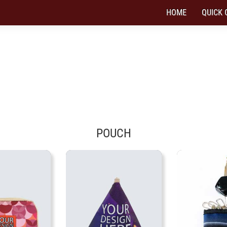
HOME
QUICK 
RINT POUCH DENGAN DESAIN MU SENDI
rsedia berbagai macam pouch untuk kebutuha
POUCH