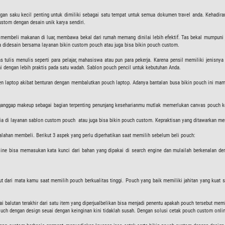
gan saku kecil penting untuk dimiliki sebagai satu tempat untuk semua dokumen travel anda. Kehadira
ustom dengan desain unik karya sendiri.
k membeli makanan di luar, membawa bekal dari rumah memang dinilai lebih efektif. Tas bekal mumpuni
a didesain bersama layanan bikin custom pouch atau juga bisa bikin pouch custom.
tulis menulis seperti para pelajar, mahasiswa atau pun para pekerja. Karena pensil memiliki jenisnya t
i dengan lebih praktis pada satu wadah. Sablon pouch pencil untuk kebutuhan Anda.
n laptop akibat benturan dengan membalutkan pouch laptop. Adanya bantalan busa bikin pouch ini mamp
ganggap makeup sebagai bagian terpenting penunjang keseharianmu mutlak memerlukan canvas pouch 
dia di layanan sablon custom pouch atau juga bisa bikin pouch custom. Kepraktisan yang ditawarkan m
lahan membeli. Berikut 3 aspek yang perlu diperhatikan saat memilih sebelum beli pouch:
line bisa memasukan kata kunci dari bahan yang dipakai di search engine dan mulailah berkenalan den
put dari mata kamu saat memilih pouch berkualitas tinggi. Pouch yang baik memiliki jahitan yang kuat s
 balutan terakhir dari satu item yang diperjualbelikan bisa menjadi penentu apakah pouch tersebut 
uch dengan design seuai dengan keinginan kini tidaklah susah. Dengan solusi cetak pouch custom onlin