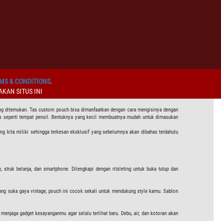
MS & CONDITIONS
.
KAN SITUS INI
ng ditemukan. Tas custom pouch bisa dimanfaatkan dengan cara mengisinya dengan
lis seperti tempat pensil. Bentuknya yang kecil membuatnya mudah untuk dimasukan
g kita miliki sehingga terkesan eksklusif yang sebelumnya akan dibahas terdahulu
 struk belanja, dan smartphone. Dilengkapi dengan ritsleting untuk buka tutup dan
 yang suka gaya vintage, pouch ini cocok sekali untuk mendukung style kamu. Sablon
menjaga gadget kesayanganmu agar selalu terlihat baru. Debu, air, dan kotoran akan