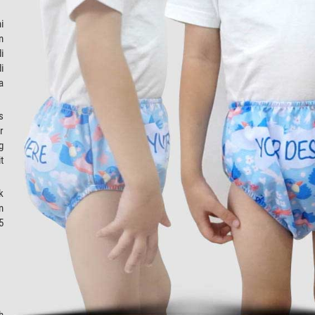
i
n
i
i
a
s
r
g
t
k
n
5
h