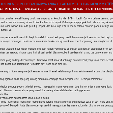
TUS INI MENUNJUKKAN BAHWA ANDA TELAH MEMBACA DAN MENERIMA
TER
DAK MENERIMA PERSYARATAN INI, ANDA TIDAK BERWENANG UNTUK MENGGUNA
ian bawahan sekali buang untuk menampung air kencing dan BAB si kecil. Custom celana penutup popok 
akukan secara leluasa, si kecil bisa tumbuh lebih cepat. Celana penutup popok hadir dalam banyak va
mbirakan bahwa kini ada penutup popok dan bisa juga kita Custom celana penutup popok design dan 
tuntas, ya.
baru pertama kali memiliki bayi. Masalah komunikasi yang masih belum menjadi kemahiran dari bayi 
buatnya menangis. Untuk membantu Anda, berikut ini tips anak anti rewel sepanjang hari yang berhasil
 bayi. Apalagi tidur malah menjadi kegiatan harian yang harus dilakukan dan bahkan dibutuhkan oleh b
erikan respon, hingga suatu hari si bayi sudah bisa mengikuti candaan dari orang tua dan orang-orang 
aian yang sedang dikenakannya. Kulit bayi amat sensitif sehingga ada hal kecil yang tidak beres sepe
ikan bahan dan kelembutan item-item bayi yang akan dimiliki.
nangis. Susu yang menjadi asupan utama di awal kelahirannya harus selalu tersedia dan bisa disajik
 mengingatkan Anda apa yang kurang diberikan sehingga anak menjadi rewel. Semoga bermanfaat.
design penutup popok tidaklah serepot mengetahui mana yang aman bagi kulitnya dan mana yang tidak. Be
 baik. Namun biasan cahaya yang masuk ke matanya haruslah lembut sehingga aman.
ksi, lho.
pok yang sama dengan item yang sudah dimiliki.
un. Intip-intip social media dan marketplace karena tentunya banyak akun penjual pakaian bayi yang unik-u
g cocok? Mungkin Anda bisa mendesign sendiri menggunakan layanan sablon dan di print celana penutup 