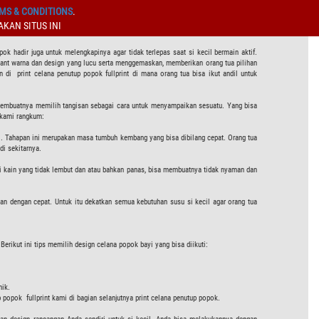
MS & CONDITIONS
.
KAN SITUS INI
hadir juga untuk melengkapinya agar tidak terlepas saat si kecil bermain aktif.
riant warna dan design yang lucu serta menggemaskan, memberikan orang tua pilihan
di print celana penutup popok fullprint di mana orang tua bisa ikut andil untuk
membuatnya memilih tangisan sebagai cara untuk menyampaikan sesuatu. Yang bisa
 kami rangkum:
ayi. Tahapan ini merupakan masa tumbuh kembang yang bisa dibilang cepat. Orang tua
di sekitarnya.
rti kain yang tidak lembut dan atau bahkan panas, bisa membuatnya tidak nyaman dan
an dengan cepat. Untuk itu dekatkan semua kebutuhan susu si kecil agar orang tua
rikut ini tips memilih design celana popok bayi yang bisa diikuti:
nik.
popok fullprint kami di bagian selanjutnya print celana penutup popok.