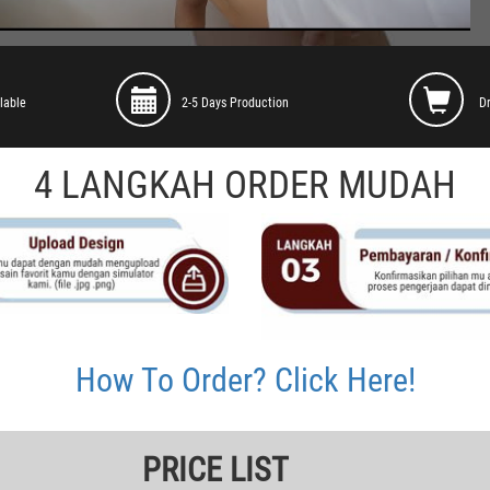
lable
2-5 Days Production
D
4 LANGKAH ORDER MUDAH
How To Order? Click Here!
PRICE LIST