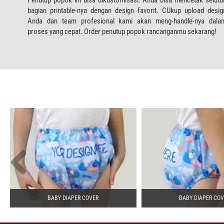
bagian printable-nya dengan design favorit. CUkup upload desig
Anda dan team profesional kami akan meng-handle-nya dala
proses yang cepat. Order penutup popok rancanganmu sekarang!
BABY DIAPER COVER
BABY DIAPER CO