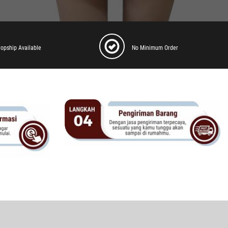
ropship Available
No Minimum Order