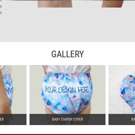
n
m
GALLERY
VER
BABY DIAPER COVER
BA