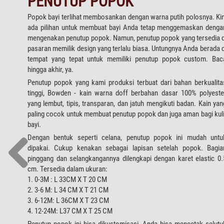
PENUTUP POPOK
Popok bayi terlihat membosankan dengan warna putih polosnya. Kin
ada pilihan untuk membuat bayi Anda tetap menggemaskan denga
mengenakan penutup popok. Namun, penutup popok yang tersedia d
pasaran memilik design yang terlalu biasa. Untungnya Anda berada d
tempat yang tepat untuk memiliki penutup popok custom. Bac
hingga akhir, ya.
Penutup popok yang kami produksi terbuat dari bahan berkualita
tinggi, Bowden - kain warna doff berbahan dasar 100% polyeste
yang lembut, tipis, transparan, dan jatuh mengikuti badan. Kain yan
paling cocok untuk membuat penutup popok dan juga aman bagi kuli
bayi.
Dengan bentuk seperti celana, penutup popok ini mudah untu
dipakai. Cukup kenakan sebagai lapisan setelah popok. Bagia
pinggang dan selangkangannya dilengkapi dengan karet elastic 0.
cm. Tersedia dalam ukuran:
1. 0-3M : L 33CM X T 20 CM
2. 3-6 M: L 34 CM X T 21 CM
3. 6-12M: L 36CM X T 23 CM
4. 12-24M: L37 CM X T 25 CM
Penutup popok ini bisa dikustomisasi. Anda bisa mencetak selutu