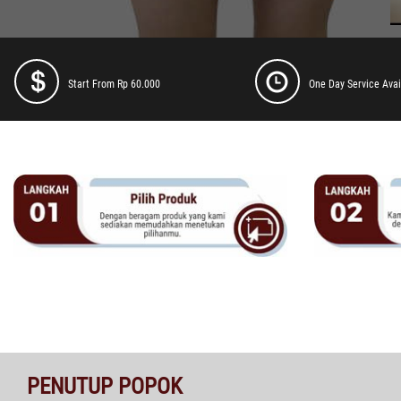
Start From Rp 60.000
One Day Service Avai
PENUTUP POPOK