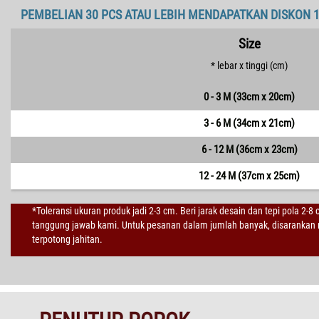
PEMBELIAN 30 PCS ATAU LEBIH MENDAPATKAN DISKON 
Size
* lebar x tinggi (cm)
0 - 3 M (33cm x 20cm)
3 - 6 M (34cm x 21cm)
6 - 12 M (36cm x 23cm)
12 - 24 M (37cm x 25cm)
*Toleransi ukuran produk jadi 2-3 cm. Beri jarak desain dan tepi pola 2-8
tanggung jawab kami. Untuk pesanan dalam jumlah banyak, disarankan m
terpotong jahitan.