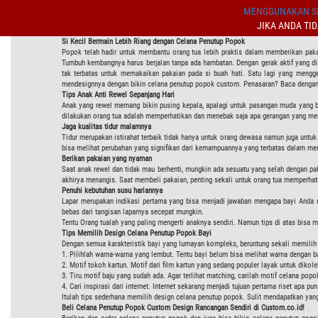
MENGGUNAKAN SI
JIKA ANDA TI
Si Kecil Bermain Lebih Riang dengan Celana Penutup Popok
Popok telah hadir untuk membantu orang tua lebih praktis dalam memberikan paka
Tumbuh kembangnya harus berjalan tanpa ada hambatan. Dengan gerak aktif yang dil
tak terbatas untuk memakaikan pakaian pada si buah hati. Satu lagi yang mengge
mendesignnya dengan bikin celana penutup popok custom. Penasaran? Baca dengan 
Tips Anak Anti Rewel Sepanjang Hari
Anak yang rewel memang bikin pusing kepala, apalagi untuk pasangan muda yang 
dilakukan orang tua adalah memperhatikan dan menebak saja apa gerangan yang mem
Jaga kualitas tidur malamnya
Tidur merupakan istirahat terbaik tidak hanya untuk orang dewasa namun juga untuk
bisa melihat perubahan yang signifikan dari kemampuannya yang terbatas dalam memb
Berikan pakaian yang nyaman
Saat anak rewel dan tidak mau berhenti, mungkin ada sesuatu yang selah dengan pak
akhirya menangis. Saat membeli pakaian, penting sekali untuk orang tua memperhat
Penuhi kebutuhan susu hariannya
Lapar merupakan indikasi pertama yang bisa menjadi jawaban mengapa bayi Anda me
bebas dari tangisan laparnya secepat mungkin.
Tentu Orang tualah yang paling mengerti anaknya sendiri. Namun tips di atas bisa
Tips Memilih Design Celana Penutup Popok Bayi
Dengan semua karakteristik bayi yang lumayan kompleks, beruntung sekali memilih 
1. Pilihlah warna-warna yang lembut. Tentu bayi belum bisa melihat warna dengan
2. Motif tokoh kartun. Motif dari film kartun yang sedang populer layak untuk dikole
3. Tiru motif baju yang sudah ada. Agar terlihat matching, carilah motif celana po
4. Cari inspirasi dari internet. Internet sekarang menjadi tujuan pertama riset apa p
Itulah tips sederhana memilih design celana penutup popok. Sulit mendapatkan yan
Beli Celana Penutup Popok
Custom Design Rancangan Sendiri di Custom.co.id!