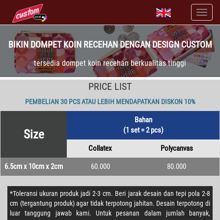
BIKIN DOMPET KOIN RECEHAN DENGAN DESIGN CUSTOM
tersedia dompet koin recehan berkualitas tinggi
PRICE LIST
PEMBELIAN 30 PCS ATAU LEBIH MENDAPATKAN DISKON 10%
Bahan
(1 set = 2 pcs)
Size
Collatex
Polycanvas
6.5cm x 10cm x 2cm
60.000
80.000
*Toleransi ukuran produk jadi 2-3 cm. Beri jarak desain dan tepi pola 2-8
cm (tergantung produk) agar tidak terpotong jahitan. Desain terpotong di
luar tanggung jawab kami. Untuk pesanan dalam jumlah banyak,