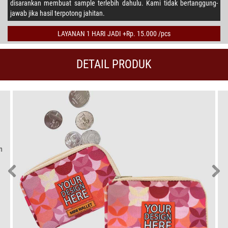
disarankan membuat sample terlebih dahulu. Kami tidak bertanggung-
jawab jika hasil terpotong jahitan.
LAYANAN 1 HARI JADI +Rp. 15.000 /pcs
DETAIL PRODUK
n