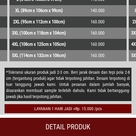
XL (89cm x 106cm x 99cm)
140.000
2XL (95cm x 112cm x 100cm)
160.000
2
3XL (100cm x 118cm x 104cm)
160.000
3X
4XL (108cm x 125cm x 105cm)
160.000
4X
5XL (114cm x 132cm x 106cm)
160.000
5X
*Toleransi ukuran produk jadi 2-3 cm. Beri jarak desain dan tepi pola 2-8
cm (tergantung produk) agar tidak terpotong jahitan. Desain terpotong di
luar tanggung jawab kami. Untuk pesanan dalam jumlah banyak,
disarankan membuat sample terlebih dahulu. Kami tidak bertanggung-
jawab jika hasil terpotong jahitan.
LAYANAN 1 HARI JADI +Rp. 15.000 /pcs
DETAIL PRODUK