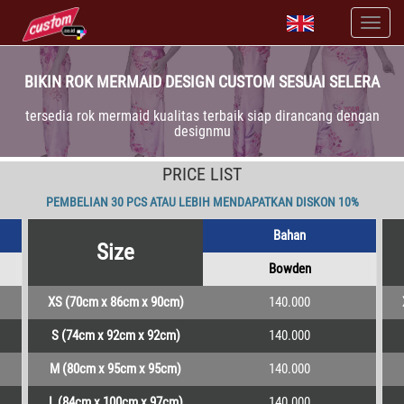
BIKIN ROK MERMAID DESIGN CUSTOM SESUAI SELERA
tersedia rok mermaid kualitas terbaik siap dirancang dengan
designmu
PRICE LIST
PEMBELIAN 30 PCS ATAU LEBIH MENDAPATKAN DISKON 10%
Bahan
Size
Bowden
XS (70cm x 86cm x 90cm)
140.000
S (74cm x 92cm x 92cm)
140.000
M (80cm x 95cm x 95cm)
140.000
L (84cm x 100cm x 97cm)
140.000