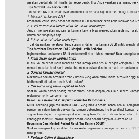
gesekan benda lain. Minimalis dan tetap trendy, bisa Anda kenakan saat memotret
Tips Merawat
Tas Kamera DSLR
Tas kamera DSLR
didesain nyaman dikenakan kemana saja dan melindungi kamera An
1. Mencuci
tas kamera DSLR
Ketahanan warna serta bahan
tas kamera DSLR
memungkinkan Anda merawat t
as
le
2.
Tidak memasukan kamera lebih dari ukuran semestinya
Jangan memaksakan muatan isi kamera karena bisa menyebabkan resleting rusak.
ukuran dan fungsinya saja.
3. Bukan untuk meletakan benda tajam
Tidak disarankan meletakan benda tajam di dalam
tas kamera DSLR
untuk menghinda
Tips Membuat Tas Kamera DSLR Menjadi Lebih Berkelas
Ingin membuat tas kamera DSLR Anda memiliki ciri khas tertentu? Buat barang-baran
1. Kirim desain dalam kualitas tinggi
Di sini kalian bebas ingin mendesain tas laptop Anda sesuai dengan keinginan. Ole
menjadi masalah bagi kami. Anda bisa menggunakan desain animasi, pemandangan, 
2. Gunakan karakter original
Maksudnya adalah semakin otentik desain yang Anda miliki maka semakin tinggi nil
lebih estetik di dalam rumah Anda, bukan?
3. Cari warna yang sesuai kepribadian Anda
Saat ini warna pastel sedang mendominasi pasar dengan jenis lain seperti vin
melakukan aktivitas sehari-hari.
Pesan Tas Kamera DSLR Fullprint Berkualitas Di Indonesia
Miliki sekarang juga tas kamera DSLR yang bisa didesain bebas sesuai keingin
pembelian dalam jumlah banyak (borongan) sebagaimana itu bisa dijual kembali d
segera kami dapat menggantinya dengan yang baru. Semua orderan dapat dikirimkan
kebanggan memiliki produk dengan desain Anda sendiri hanya di Custom.co.id.
Bagaimana Cara Menjadi Penjual Untuk Tas Kamera DSLR?
Saat ini mungkin terpikir dalam benak Anda bagaimana cara agar tas kamera DSLR
barang Anda:
1. Penjualan Online di Marketplace