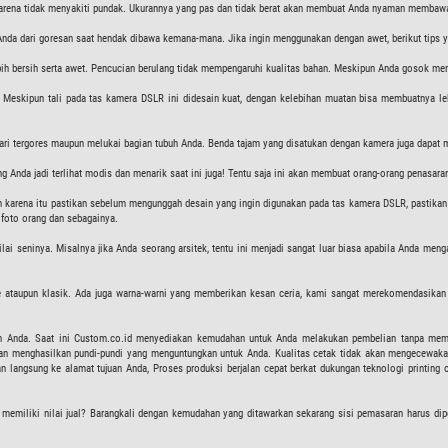
 karena tidak menyakiti pundak. Ukurannya yang pas dan tidak berat akan membuat Anda nyaman membawa
da dari goresan saat hendak dibawa kemana-mana. Jika ingin menggunakan dengan awet, berikut tips ya
bih bersih serta awet. Pencucian berulang tidak mempengaruhi kualitas bahan. Meskipun Anda gosok meng
 Meskipun tali pada
tas kamera DSLR
ini didesain kuat, dengan kelebihan muatan bisa membuatnya le
ri tergores maupun melukai bagian tubuh Anda. Benda tajam yang disatukan dengan kamera juga dapat 
g Anda jadi terlihat modis dan menarik saat ini juga! Tentu saja ini akan membuat orang-orang penasa
h karena itu pastikan sebelum mengunggah desain yang ingin digunakan pada tas kamera DSLR, pastikan f
foto orang dan sebagainya.
ai seninya. Misalnya jika Anda seorang arsitek, tentu ini menjadi sangat luar biasa apabila Anda meng
tage ataupun klasik. Ada juga warna-warni yang memberikan kesan ceria, kami sangat merekomendasi
an Anda. Saat ini Custom.co.id menyediakan kemudahan untuk Anda melakukan pembelian tanpa memb
an menghasilkan pundi-pundi yang menguntungkan untuk Anda. Kualitas cetak tidak akan mengecewaka
 langsung ke alamat tujuan Anda, Proses produksi berjalan cepat berkat dukungan teknologi printing 
 memiliki nilai jual? Barangkali dengan kemudahan yang ditawarkan sekarang sisi pemasaran harus dip