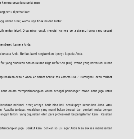
 kamera sepanjang perjalanan.
ng perlu diperhatikan:
gunakan sikat, warna juga tidak mudah luntur.
bih rentan jebol. Disarankan untuk mengisi kamera serta aksesorisnya yang sesuai
membareti kamera Anda.
ran kepada Anda. Berikut kami rangkumkan tipsnya kepada Anda:
ile yang diberikan adalah ukuran High Definition (HD). Warna yang bervariasi bukan
aplikasikan desain Anda ke dalam bentuk tas kamera DSLR. Barangkali akan terlihat
kan Anda dalam mempertimbangkan warna sebagai pembangkit mood Anda juga untuk
utuhkan minimal order, artinya Anda bisa beli secukupnya kebutuhan Anda. Atau
n. Apabila terdapat kesalahan yang murni bukan berasal dari pembeli maka dengan
canggih terkini yang digunakan oleh para profesional berpengalaman kami. Rasakan
ertimbangkan juga. Berikut kami berikan solusi agar Anda bisa sukses memasarkan