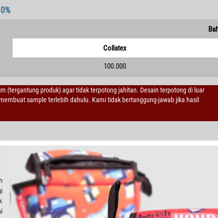
10%
Ba
Collatex
100.000
 cm (tergantung produk) agar tidak terpotong jahitan. Desain terpotong di luar
embuat sample terlebih dahulu. Kami tidak bertanggung-jawab jika hasil
n
i
k
i