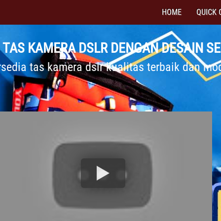
HOME
QUICK 
N TAS KAMERA DSLR DENGAN DESAIN SE
rsedia tas kamera dslr kualitas terbaik dan mo