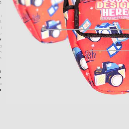
a
i
t
i
e
R
g
n
a
s
k
i
r