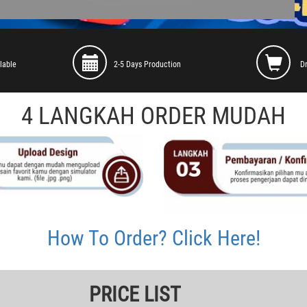
lable
2-5 Days Production
D
4 LANGKAH ORDER MUDAH
How To Order? Click Here!
PRICE LIST