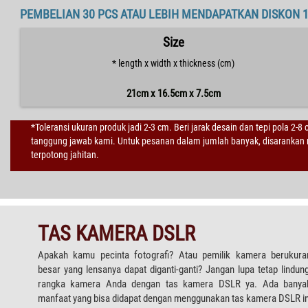
PEMBELIAN 30 PCS ATAU LEBIH MENDAPATKAN DISKON 
Size
* length x width x thickness (cm)
21cm x 16.5cm x 7.5cm
*Toleransi ukuran produk jadi 2-3 cm. Beri jarak desain dan tepi pola 2-8
tanggung jawab kami. Untuk pesanan dalam jumlah banyak, disarankan m
terpotong jahitan.
TAS KAMERA DSLR
Apakah kamu pecinta fotografi? Atau pemilik kamera berukura
besar yang lensanya dapat diganti-ganti? Jangan lupa tetap lindung
rangka kamera Anda dengan tas kamera DSLR ya. Ada banya
manfaat yang bisa didapat dengan menggunakan tas kamera DSLR in