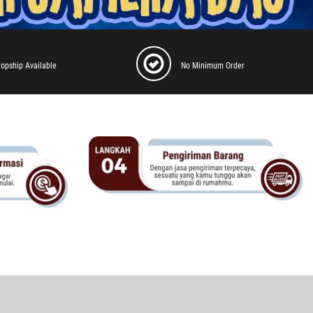
ropship Available
No Minimum Order