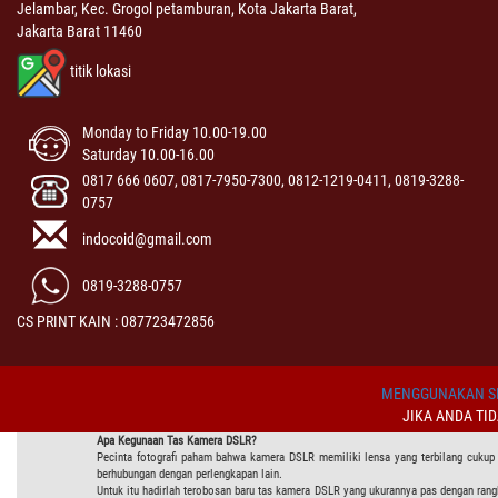
Jelambar, Kec. Grogol petamburan, Kota Jakarta Barat,
Jakarta Barat 11460
titik lokasi
Monday to Friday 10.00-19.00
Saturday 10.00-16.00
0817 666 0607, 0817-7950-7300, 0812-1219-0411, 0819-3288-
0757
indocoid@gmail.com
0819-3288-0757
CS PRINT KAIN : 087723472856
MENGGUNAKAN SI
JIKA ANDA TI
Apa Kegunaan
Tas Kamera DSLR?
Pecinta fotografi paham bahwa kamera DSLR memiliki lensa yang terbilang cukup
berhubungan dengan perlengkapan lain.
Untuk itu hadirlah terobosan baru tas kamera DSLR yang ukurannya pas dengan ra