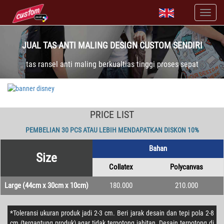
JUAL TAS ANTI MALING DESIGN CUSTOM SENDIRI
tas ransel anti maling berkualtias tinggi proses sepat
PRICE LIST
PEMBELIAN 30 PCS ATAU LEBIH MENDAPATKAN DISKON 10%
Bahan
Size
Collatex
Polycanvas
Large (44cm x 30cm x 10cm)
180.000
210.000
*Toleransi ukuran produk jadi 2-3 cm. Beri jarak desain dan tepi pola 2-8
cm (tergantung produk) agar tidak terpotong jahitan. Desain terpotong di