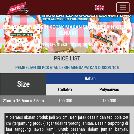
BELI TAS PENDINGIN KOTAK MAKAN SIANG DESAIN KREASI
SENDIRI
tas pendingin kotak makan siang berkualitas tinggi
PRICE LIST
PEMBELIAN 30 PCS ATAU LEBIH MENDAPATKAN DISKON 10%
Bahan
Size
Collatex
Polycanvas
21cm x 16.5cm x 7.5cm
100.000
130.000
*Toleransi ukuran produk jadi 2-3 cm. Beri jarak desain dan tepi pola 2-8
cm (tergantung produk) agar tidak terpotong jahitan. Desain terpotong di
luar tanggung jawab kami. Untuk pesanan dalam jumlah banyak,