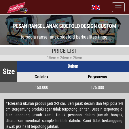
PESAN RANSEL ANAK SIDEFOLD DESIGN CUSTOM
tersedia ransel anak sidefold berkualitas tinggi
PRICE LIST
15cm x 24cm x 26cm
Bahan
Size
Collatex
Polycanvas
150.000
175.000
*Toleransi ukuran produk jadi 2-3 cm. Beri jarak desain dan tepi pola 2-8
cm (tergantung produk) agar tidak terpotong jahitan. Desain terpotong di
luar tanggung jawab kami. Untuk pesanan dalam jumlah banyak,
disarankan membuat sample terlebih dahulu. Kami tidak bertanggung-
jawab jika hasil terpotong jahitan.