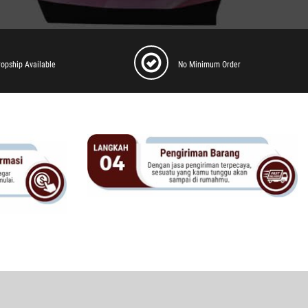
ropship Available
No Minimum Order