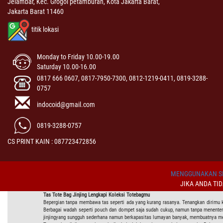
Jelambar, Kec. Grogol petamburan, Kota Jakarta Barat,
Jakarta Barat 11460
titik lokasi
Monday to Friday 10.00-19.00
Saturday 10.00-16.00
0817 666 0607, 0817-7950-7300, 0812-1219-0411, 0819-3288-
0757
indocoid@gmail.com
0819-3288-0757
CS PRINT KAIN : 087723472856
MENGGUNAKAN SI
JIKA ANDA TI
Tas Tote Bag Jinjing Lengkapi Koleksi Totebagmu
Bepergian tanpa membawa tas seperti ada yang kurang rasanya. Tenangkan dirimu 
Berbagai wadah seperti pouch dan dompet saja sudah cukup, namun tanpa menenteng 
jinjingyang sungguh sederhana namun berkapasitas lumayan banyak, membuatnya me