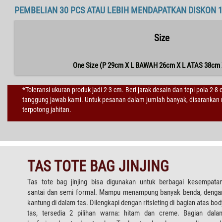
PEMBELIAN 30 PCS ATAU LEBIH MENDAPATKAN DISKON 
Size
One Size (P 29cm X L BAWAH 26cm X L ATAS 38cm 
*Toleransi ukuran produk jadi 2-3 cm. Beri jarak desain dan tepi pola 2-8
tanggung jawab kami. Untuk pesanan dalam jumlah banyak, disarankan m
terpotong jahitan.
TAS TOTE BAG JINJING
Tas tote bag jinjing bisa digunakan untuk berbagai kesempatan
santai dan semi formal. Mampu menampung banyak benda, denga
kantung di dalam tas. Dilengkapi dengan ritsleting di bagian atas bod
tas, tersedia 2 pilihan warna: hitam dan creme. Bagian dala