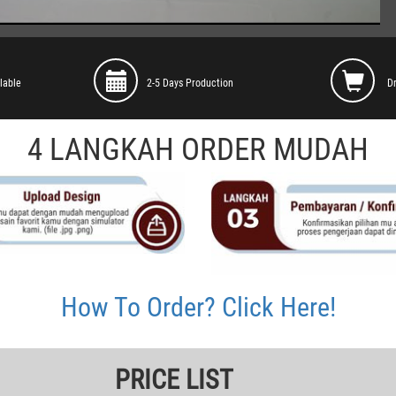
lable
2-5 Days Production
D
4 LANGKAH ORDER MUDAH
How To Order? Click Here!
PRICE LIST