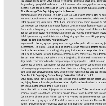
Tas totebag jinjing cocok untuk dipakai oleh hampir semua kalangan usia. Beberapa 
dengan design yang lebih sederhana. Hal ini lumayan cukup mengagetkan namun apa
menarik. Yang paling menarik adalah tas tote bag jinjing sekarang sudah bisa print t
Tips Mendesign Tote Bag Jinjing agar Lebih Personal
Keinginan untuk selalu tampil lebih dari orang lain adala wajar adanya. Hal itu b
termasuk kebutuhan untuk selalu bergaya up to date. Namun terkadang selalu mengiku
Cetak apa pun yang kamu sukai. Motif floral, karikatur, kartun, anime; apa pun itu c
Cari inspirasi dari internet atau majalah fashion. Jadikan majalah fashion sebag
Bikin tas tote bag jinjing custom menjadi sesuatu yang lebih personal. Suka seni kal
Berikan sentuhan design kontemporer ketika bikin tas tote bag jinjing custom. Desi
Itulah tips merancang sendiribikin tas tote bag jinjing agar bisa memiliki gaya yang
Rawat Tas Tote Bag Jinjingmu Agar Lebih Awet
Ingin memiliki barang apa pun yang awet sehingga tidak perlu beli tas tote bag jin
menemanimu lebih lama. Berikut tips-tips dalam merawat hasil bikin tastote bag jinj
Untuk noda pada sablon tas tote bag jinjing yang tidak menyerap, segera bersihka
Untuk noda menyerap, lakukan tindakan sederhana seperti pergi ke rest room terdeka
Berikan lemari khusus untuk sablon tas tote bag jinjing. Bila koleksi tasmu lumay
Jaga selalu temperatur udara dari ruangan tempat menyimpan tas. Liriklah silica gel
Laundry tas bila perlu. Jasa laundry tas atau sepatu sudah banyak bermunculan. Sah
Hal yang paling penting dalam merawat hasil bikin tas tote bag jinjing adalah waktu
uang yang akan dikeluarkan bila kamu tidak merawat hasil bikin tas tote bag jinjing
Order Tas tote Bag Jinjing Custom Design Berkualitas di Custom.co.id!
Untuk selalu tampil gaya, kamu perlu tas tote bag jinjing custom dengan design ya
bag jinjing. Material kain dengan kualitas terbaik dipilih berdasarkan hasil riset
bag jinjing digital canggih terkini yang dimiliki.
Kamu bisa beli tas totebag jinjing custom ini secara online. Tidak perlu keluar on
personal hingga smartphone, semuanya dengan lancar tanpa kendala bisa mengakse
Custom.co.id dijamin aman. Pilihan delivery service-nya menjamin semua item samp
Mau order totebag jinjing berapa? Pesanlah semaumu karena Tidak Ada Minimal Order! 
sendiri. Dukungan penuh senantiasa diberikan bagi siapa pun yang ingin bermitra men