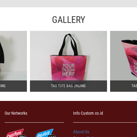
GALLERY
JING
TAS TOTE BAG JINJING
TAS
Our Networks
Info Custom co.id
About Us