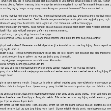
tahun yang lalu tas ini hanya dipakai oleh para wanita di usia remaja dewasa hingga orang tua. Namun k
 mau dikata, Fashion memang tidak tertutup dan selalu mengalami inovasi.Terimakasih kepada para prod
as tote bag jinjing dengan design yang sesuai keinginan pemakai.Penasaran? Baca terus artikel ini.
aik karena memicu diri untuk selalu kreatif memaksimalkan apa yang ada. Dengannya pula menjadi inova
ti arus terasa membosankan. Break the rule dengan mendesign sendiri print tote bag jinjing yang ingin 
etaklah apa yang benar-benar kamu sukai agar bisa lebih percara diri saat menentengnya.
ai sumber utama dari inovasimu. Yang menarik adalah majalah sekarang hadir dalam versi website sehing
igrafi? Buat saja kaligrafi atau pun grafiti yang memuat namamu.
gn polkadot, pop style, strip, dan monokrom juga
 lebih personal sesuai keinginan. Semoga menginspirasi untuk bikin tas tote bag jinjing custom!
jingdi waktu dekat? Perawatan mutlak diperlukan jika kamu bikin tas tote bag jinjing. Sama seperti sab
ing sejuta umat ini:
n dengan tissue. Penting memang membawa tissue atau lap kecil seperti kain sulampe agar bisa members
t untuk mencuci bagian sablon tas tote bag jinjing yang ditumpahi.
an banyak, jangan sungkan untuk membeli lemari khsusu tas.
 untuk menjaga kekeringan normal dari tas.
-sah saja bila ingin memberikan perawatan ekstra dengan melaundry tas tote bag jinjingmu.
 yang kita sediakan untuk menjaganya selalu dalam keadaan sama seperti saat beli tas tote bag jinjing. Ke
dengan benar.
ng bisa kamu rancang sendiri. Custom.co.id adalah sebuah website yang menyediakan layanan custom print
 mendalam oleh tim designer kami. Upload design yang dimiliki dan selebihnya akan diproses oleh tim pr
gkos untuk kendaraan, tidak perlu buang-buang energi, tidak perlu buang-buang waktu. Pesan dari mana p
s interface user friendlynya. Sungguh praktis. Bila order tas tote bag jinjing sudah tersubmit, p
ai tepat ke alamat tujuan Anda.
Order tas tote bag jinjing 1 pcs, diproses. Order tas tote bag jinjing banyak, apalagi. Custom.co.id me
jadi reseller jual tas tote bag jinjing resmi kami. Signup terlebih dahulu untuk mendapatkan akun membe