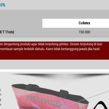
10%
Collatex
X T 11cm)
150.000
 cm (tergantung produk) agar tidak terpotong jahitan. Desain terpotong di luar
embuat sample terlebih dahulu. Kami tidak bertanggung-jawab jika hasil
,
n
y
m