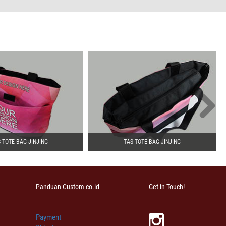
 TOTE BAG JINJING
TAS TOTE BAG JINJING
Panduan Custom co.id
Get in Touch!
Payment