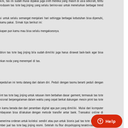
ini, tas ini sudah mulai dipakai juga oleh mereka yang masih di usia sekolah, tentu
usen tas tote bag jinjing yang selalu berinovasi untuk menelurkan berbagai trend
si untuk selalu semangat menjalani hari sehingga berbagai kebutuhan bisa dipenuhi,
kamu pakai. Simak tips berikut ini:
ga kapan pun kamu mau bisa selalu mengaksesnya.
lon tas tote bag jinjing bila sudah dimiliki juga harus dirawat baik-baik agar bisa
ihkan noda yang menempel di tas.
pedulian ini tentu datang dari dalam diri. Peduli dengan tasmu berarti peduli dengan
 tas tote bag jinjing untuk ratusan item berbahan dasar garment, termasuk tas tote
ofesional berpengalaman dalam waktu yang cepat berkat dukungan mesin print tas tote
un kamu berada dan dari peramban digital apa pun yang dimiliki. Mulai dari komputer
embayaran bisa dilakukan dengan metode transfer antar bank. Transaksi online di
nerima orderan untuk koleksi sendiri atau pun untuk bisnis jual tas tote bag jinjing
r jual tas tote bag jinjing resmi. Setelah itu fitur dropshipping teraktivasi secara