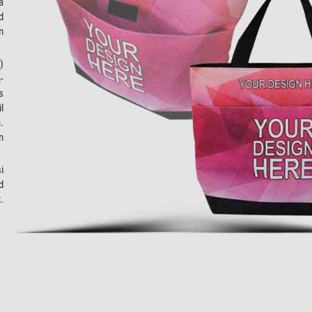
a
d
m
)
-
s
l
.
n
i
d
.