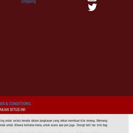
Shipping
MS & CONDITIONS
.
KAN SITUS INI
ting untuk selalu berada dalam jangkauan yang dekat membuat kita tenang. Memang
enak untuk dibawa kemana-mana, untuk acara apa pun juga. Design beli tas tote bag