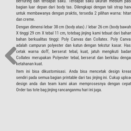
berfuring dan terdapat saku. Terdapat saku ukuran medium pad
bagian luar depan dari body tas. Dilengkapi dengan tali strap han
untuk membawanya dengan praktis, tersedia 2 pilihan warna: hita
dan creme.
Dengan dimensi lebar 38 cm (body atas) / lebar 26 cm (body bawah
X tinggi 29 cm X tebal 11 cm, totebag jinjing kami tebuat dari bahan
bahan berkualitas tinggi: Poly Canvas dan Collatex. Poly Canva
adalah campuran polyester dan katun dengan tekstur kasar. Hasi
cetak warna doff, berserat tebal, kuat, jatuh mengikuti badan
Collatex merupakan Polyester tebal, berserat dan berkilau denga
ketahanan kuat.
Item ini bisa dikustomisasi. Anda bisa mencetak design kreas
sendiri pada semua bagian printable dari tas jinjing ini. Cukup uploa
design anda dan team kami akan memprosesnya dengan cepat
Order tas tote bag jinjing rancanganmu hari ini juga.