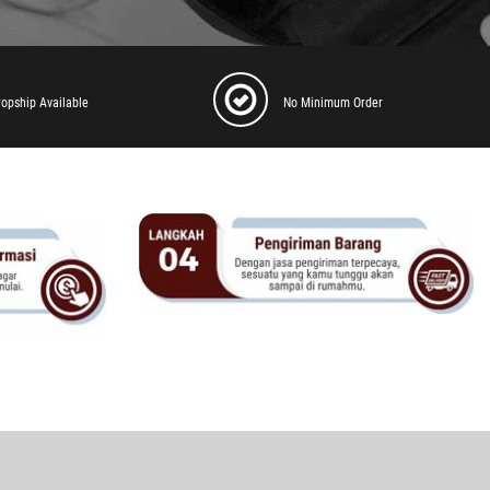
ropship Available
No Minimum Order