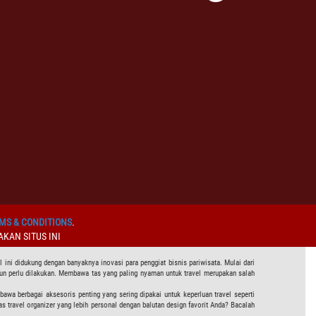
MS & CONDITIONS
.
KAN SITUS INI
 ini didukung dengan banyaknya inovasi para penggiat bisnis pariwisata. Mulai dari
pun perlu dilakukan. Membawa tas yang paling nyaman untuk travel merupakan salah
wa berbagai aksesoris penting yang sering dipakai untuk keperluan travel seperti
as travel organizer yang lebih personal dengan balutan design favorit Anda? Bacalah