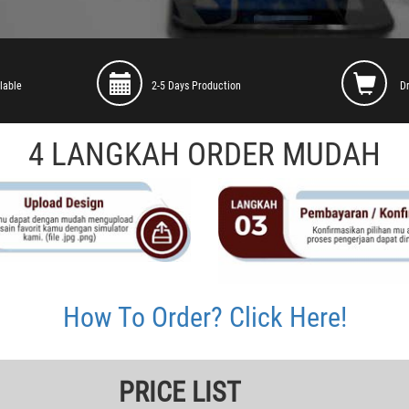
lable
2-5 Days Production
D
4 LANGKAH ORDER MUDAH
How To Order? Click Here!
PRICE LIST