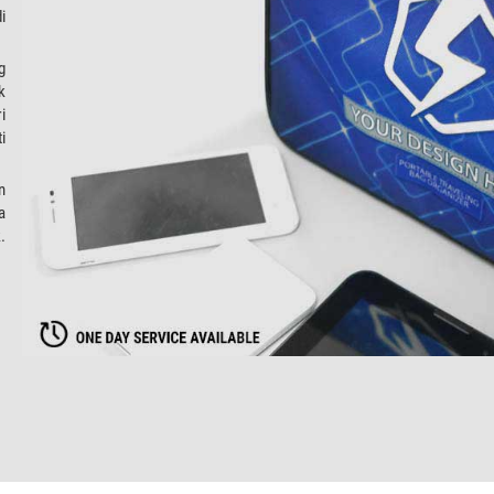
i
g
k
i
i
n
a
.