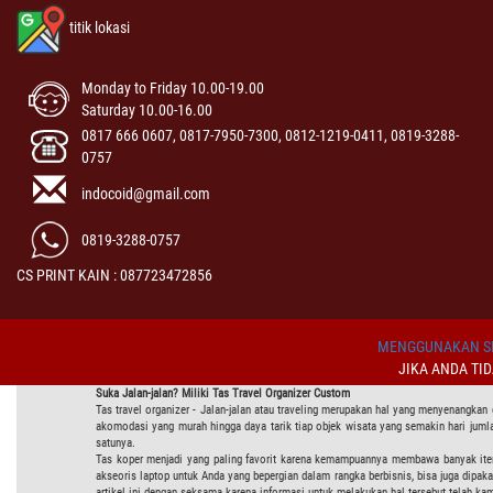
titik lokasi
Monday to Friday 10.00-19.00
Saturday 10.00-16.00
0817 666 0607, 0817-7950-7300, 0812-1219-0411, 0819-3288-
0757
indocoid@gmail.com
0819-3288-0757
CS PRINT KAIN : 087723472856
MENGGUNAKAN SI
JIKA ANDA TI
Suka Jalan-jalan? Miliki Tas Travel Organizer Custom
Tas travel organizer - Jalan-jalan atau traveling merupakan hal yang menyenangkan
akomodasi yang murah hingga daya tarik tiap objek wisata yang semakin hari juml
satunya.
Tas koper menjadi yang paling favorit karena kemampuannya membawa banyak item. 
akseoris laptop untuk Anda yang bepergian dalam rangka berbisnis, bisa juga dipaka
artikel ini dengan seksama karena informasi untuk melakukan hal tersebut telah kam