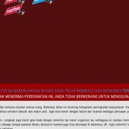
TUS INI MENUNJUKKAN BAHWA ANDA TELAH MEMBACA DAN MENERIMA
TER
DAK MENERIMA PERSYARATAN INI, ANDA TIDAK BERWENANG UNTUK MENGGUNA
 dan tentunya disukai semua orang. Beberapa tahun ini traveling mengalami peningkatan kepopuleran. Hal
ahnya semakin banyak dan makin unik. Agar bisa travel dengan lancar dan nyaman berbagai persiapan 
Lengkapi juga travel gear Anda dengan memiliki tas travel organizer, tas serbaguna ini mampu memba
i sebagai tempat pakaian dalam, aksesoris kamera juga bisa disimpan di dalamnya, dll. Ingin memiliki t
i selipkan.