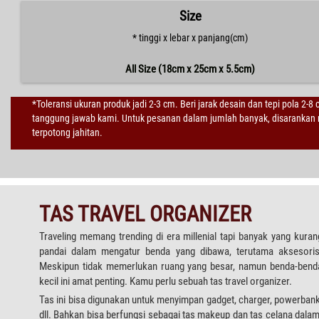
Size
* tinggi x lebar x panjang(cm)
All Size (18cm x 25cm x 5.5cm)
*Toleransi ukuran produk jadi 2-3 cm. Beri jarak desain dan tepi pola 2-8
tanggung jawab kami. Untuk pesanan dalam jumlah banyak, disarankan m
terpotong jahitan.
TAS TRAVEL ORGANIZER
Traveling memang trending di era millenial tapi banyak yang kuran
pandai dalam mengatur benda yang dibawa, terutama aksesoris
Meskipun tidak memerlukan ruang yang besar, namun benda-bend
kecil ini amat penting. Kamu perlu sebuah tas travel organizer.
Tas ini bisa digunakan untuk menyimpan gadget, charger, powerbank
dll. Bahkan bisa berfungsi sebagai tas makeup dan tas celana dalam