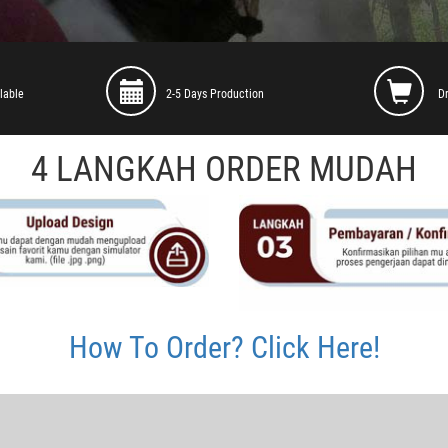
lable
2-5 Days Production
D
4 LANGKAH ORDER MUDAH
How To Order? Click Here!