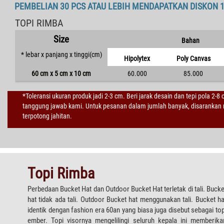
PEMBELIAN 30 PCS ATAU LEBIH MENDAPATKAN DISKON 
TOPI RIMBA
Size
Bahan
* lebar x panjang x tinggi(cm)
Hipolytex
Poly Canvas
60 cm x 5 cm x 10 cm
60.000
85.000
*Toleransi ukuran produk jadi 2-3 cm. Beri jarak desain dan tepi pola 2-8
tanggung jawab kami. Untuk pesanan dalam jumlah banyak, disarankan m
terpotong jahitan.
Topi Rimba
Perbedaan Bucket Hat dan Outdoor Bucket Hat terletak di tali. Bucke
hat tidak ada tali. Outdoor Bucket hat menggunakan tali. Bucket ha
identik dengan fashion era 60an yang biasa juga disebut sebagai top
ember. Topi visornya mengelilingi seluruh kepala ini memberika