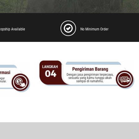
ropship Available
No Minimum Order