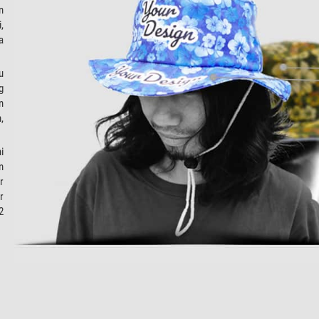
n
,
a
u
g
n
,
i
m
r
r
2