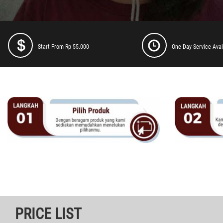
Start From Rp 55.000
One Day Service Avai
PRICE LIST