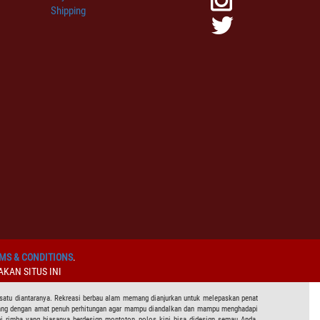
Shipping
MS & CONDITIONS
.
KAN SITUS INI
 satu diantaranya. Rekreasi berbau alam memang dianjurkan untuk melepaskan penat
ancang dengan amat penuh perhitungan agar mampu diandalkan dan mampu menghadapi
 rimba yang biasanya berdesign montoton polos kini bisa didesign semau Anda.