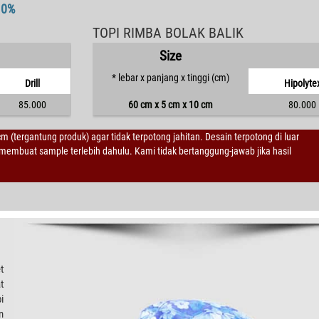
10%
TOPI RIMBA BOLAK BALIK
Size
* lebar x panjang x tinggi (cm)
Drill
Hipolyte
85.000
60 cm x 5 cm x 10 cm
80.000
 cm (tergantung produk) agar tidak terpotong jahitan. Desain terpotong di luar
embuat sample terlebih dahulu. Kami tidak bertanggung-jawab jika hasil
t
t
i
n