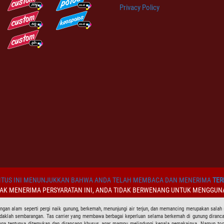
Privacy Policy
TUS INI MENUNJUKKAN BAHWA ANDA TELAH MEMBACA DAN MENERIMA
TER
DAK MENERIMA PERSYARATAN INI, ANDA TIDAK BERWENANG UNTUK MENGGUNA
ngan alam seperti pergi naik gunung, berkemah, menunjungi air terjun, dan memancing merupakan salah
n tidaklah sembarangan. Tas carrier yang membawa berbagai keperluan selama berkemah di gunung dir
uga tentunya ditemukan dan dirancang khusus agar mampu melindungi kepala pemakainya. Namun topi