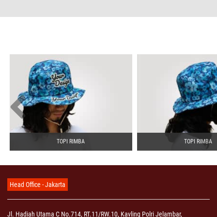
TOPI RIMBA
TOPI RIMBA
Head Office - Jakarta
Jl. Hadiah Utama C No.714, RT.11/RW.10, Kavling Polri Jelambar,