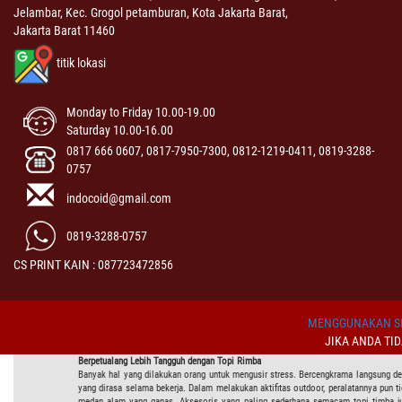
Jelambar, Kec. Grogol petamburan, Kota Jakarta Barat,
Jakarta Barat 11460
titik lokasi
Monday to Friday 10.00-19.00
Saturday 10.00-16.00
0817 666 0607, 0817-7950-7300, 0812-1219-0411, 0819-3288-
0757
indocoid@gmail.com
0819-3288-0757
CS PRINT KAIN : 087723472856
MENGGUNAKAN SI
JIKA ANDA TI
Berpetualang Lebih Tangguh dengan Topi Rimba
Banyak hal yang dilakukan orang untuk mengusir stress. Bercengkrama langsung de
yang dirasa selama bekerja. Dalam melakukan aktifitas outdoor, peralatannya pu
medan alam yang ganas. Aksesoris yang paling sederhana semacam topi timba j