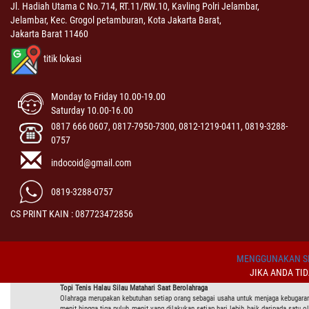
Jl. Hadiah Utama C No.714, RT.11/RW.10, Kavling Polri Jelambar,
Jelambar, Kec. Grogol petamburan, Kota Jakarta Barat,
Jakarta Barat 11460
titik lokasi
Monday to Friday 10.00-19.00
Saturday 10.00-16.00
0817 666 0607, 0817-7950-7300, 0812-1219-0411, 0819-3288-
0757
indocoid@gmail.com
0819-3288-0757
CS PRINT KAIN : 087723472856
MENGGUNAKAN SI
JIKA ANDA TI
Topi Tenis Halau Silau Matahari Saat Berolahraga
Olahraga merupakan kebutuhan setiap orang sebagai usaha untuk menjaga kebugaran t
menit hingga tiga puluh menit yang dilakukan setiap hari lebih baik daripada satu