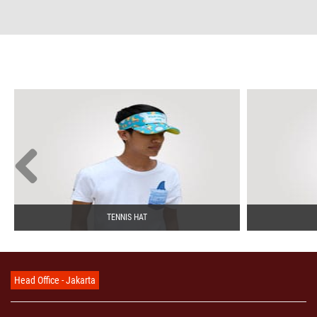
TENNIS HAT
Head Office - Jakarta