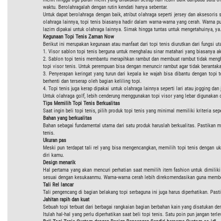
waktu. Berolahragalah dengan rutin kendati hanya sebentar.
Untuk dapat berolahraga dengan baik, atribut olahraga seperti jersey dan aksesori
olahraga lainnya, topi tenis biasanya hadir dalam warna-warna yang cerah. Warna pu
lazim dipakai untuk olahraga lainnya. Simak hingga tuntas untuk mengetahuinya, ya
Kegunaan Topi Tenis Zaman Now
Berikut ini merupakan kegunaan atau manfaat dari topi tenis diurutkan dari fungsi 
1. Visor sablon topi tenis berguna untuk menghalau sinar matahari yang biasanya a
2. Sablon topi tenis membantu merapihkan rambut dan membuat rambut tidak mengh
topi visor tenis. Untuk perempuan bisa dengan menuncir rambut agar tidak beranta
3. Penyerapan keringat yang turun dari kepala ke wajah bisa dibantu dengan topi 
berhenti dan terserap oleh bagian keliling topi.
4. Topi tenis juga kerap dipakai untuk olahraga lainnya seperti lari atau jogging da
Untuk olahraga golf, lebih cenderung menggunakan topi visor yang lebar digunakan o
Tips Memilih Topi Tenis Berkualitas
Saat ingin beli topi tenis, pilih produk topi tenis yang minimal memiliki kriteria sepe
Bahan yang berkualitas
Bahan sebagai fundamental utama dari satu produk haruslah berkualitas. Pastikan ma
tenis.
Ukuran pas
Meski pun terdapat tali rel yang bisa mengencangkan, memilih topi tenis dengan
diri kamu.
Design menarik
Hal pertama yang akan mencuri perhatian saat memilih item fashion untuk dimili
sesuai dengan kesukaanmu. Warna-warna cerah lebih direkomendasikan guna memberi
Tali Rel lancar
Tali pengencang di bagian belakang topi serbaguna ini juga harus diperhatikan. Pas
Jahitan rapih dan kuat
Sebuah topi terbuat dari berbagai rangkaian bagian berbahan kain yang disatukan den
Itulah hal-hal yang perlu diperhatikan saat beli topi tenis. Satu poin pun jangan ter