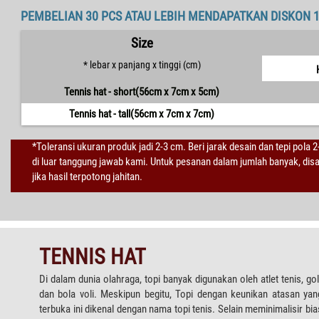
PEMBELIAN 30 PCS ATAU LEBIH MENDAPATKAN DISKON 
Size
* lebar x panjang x tinggi (cm)
Tennis hat - short(56cm x 7cm x 5cm)
Tennis hat - tall(56cm x 7cm x 7cm)
*Toleransi ukuran produk jadi 2-3 cm. Beri jarak desain dan tepi pola 
di luar tanggung jawab kami. Untuk pesanan dalam jumlah banyak, di
jika hasil terpotong jahitan.
TENNIS HAT
Di dalam dunia olahraga, topi banyak digunakan oleh atlet tenis, gol
dan bola voli. Meskipun begitu, Topi dengan keunikan atasan yan
terbuka ini dikenal dengan nama topi tenis. Selain meminimalisir bia