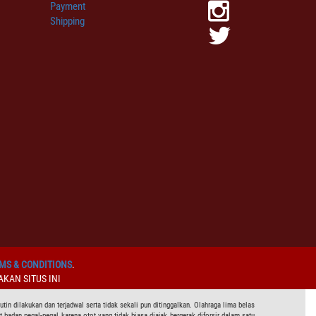
Payment
Shipping
MS & CONDITIONS
.
KAN SITUS INI
n dilakukan dan terjadwal serta tidak sekali pun ditinggalkan. Olahraga lima belas
badan pegal-pegal karena otot yang tidak biasa diajak bergerak diforsir dalam satu