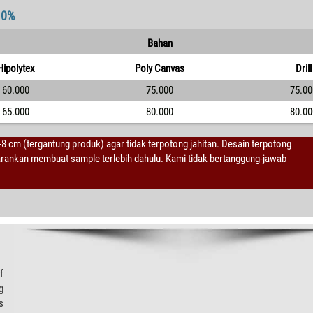
10%
Bahan
Hipolytex
Poly Canvas
Drill
60.000
75.000
75.00
65.000
80.000
80.00
2-8 cm (tergantung produk) agar tidak terpotong jahitan. Desain terpotong
sarankan membuat sample terlebih dahulu. Kami tidak bertanggung-jawab
f
g
s