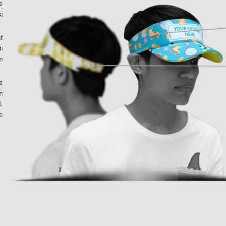
a
i
t
i
n
a
n
.
a