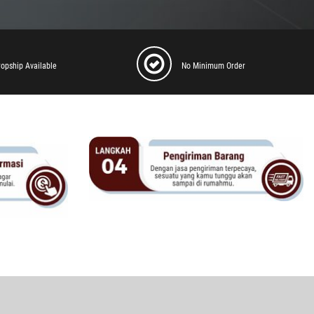
ropship Available
No Minimum Order