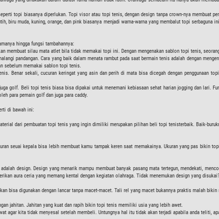
s seperti topi biasanya diperlukan. Topi visor atau topi tenis, dengan design tanpa crown-nya membuat 
tih, biru muda, kuning, orange, dan pink biasanya menjadi warna-warna yang membalut topi serbaguna ini.
.
utamanya hingga fungsi tambahannya:
kan membuat silau mata atlet bila tidak memakai topi ini. Dengan mengenakan sablon topi tenis, seoran
alangi pandangan. Cara yang baik dalam menata rambut pada saat bermain tenis adalah dengan mengena
kan sebelum memakai sablon topi tenis.
tenis. Benar sekali, cucuran keringat yang asin dan perih di mata bisa dicegah dengan penggunaan topi
n juga golf. Beli topi tenis biasa bisa dipakai untuk menemani kebiasaan sehat harian jogging dan lari. 
leh para pemain golf dan juga para caddy.
rti di bawah ini:
terial dari pembuatan topi tenis yang ingin dimiliki merupakan pilihan beli topi tenisterbaik. Baik-bur
 ukuran seuai kepala bisa lebih membuat kamu tampak keren saat memakainya. Ukuran yang pas bikin t
ki adalah design. Design yang menarik mampu membuat banyak pasang mata tertegun, mendekati, mencob
kan aura ceria yang memang kental dengan kegiatan olahraga. Tidak menemukan design yang disukai? L
tikan bisa digunakan dengan lancar tanpa macet-macet. Tali rel yang macet bukannya praktis malah bikin 
gan jahitan. Jahitan yang kuat dan rapih bikin topi tenis memiliki usia yang lebih awet.
lewat agar kita tidak menyesal setelah membeli. Untungnya hal itu tidak akan terjadi apabila anda teliti, a