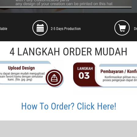
lable
2-5 Days Production
D
4 LANGKAH ORDER MUDAH
How To Order? Click Here!