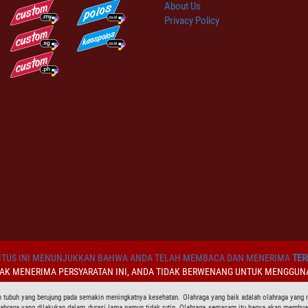
About Us
Privacy Policy
TUS INI MENUNJUKKAN BAHWA ANDA TELAH MEMBACA DAN MENERIMA
TER
DAK MENERIMA PERSYARATAN INI, ANDA TIDAK BERWENANG UNTUK MENGGUNA
ubuh yang berujung pada semakin meningkatnya kesehatan. Olahraga yang baik adalah olahraga yang ruti
 olahraga yang dilakukan dalam durasi lama namun tidak rutin. Olahraga semacam itu hanya akan membuat 