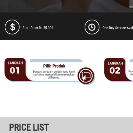
Start From Rp 55.000
One Day Service Avai
PRICE LIST