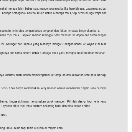
pemakai merasa lebih bebas saat mengenakannya ketika berolahraga. Layaknya artibut
 Kenapa serbaguna? Karena selain untuk olahraga tenis, topi tenisini juga wajar dan
g pemain tenis bisa dengan bebas bergerak dan fokus terhadap bergerakan bola.
kan topi tenis. Usapkan rambut sehingga tidak mencuat ke depan dan bantu dengan
 ini. Keringat dari kepala yang biasanya mengalir dengan bebas ke wajah kini bisa
Fungsinya pun sama seperti untuk olahraga tenis yaitu menghalau silau sinar matahari.
uknya kualitas suatu bahan mempengarahi ke tampilan dan keawetan setelah bikin topi
opi tenis tidak hanya memberikan kenyamanan namun menambah tingkat rasa percaya
anya, hingga akhirnya memutuskan untuk membeli. Pilihlah design topi tenis yang
ayanan bikin topi tenis custom sekarang hadir dan bisa pesan online.
repot.
palagi kalau bikin topi tenis custom di tempat kami.