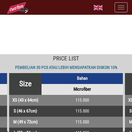
BUAT JERSEY GAMING CUSTOM DESIGN SESUAI SELERA
tersedia jersey gaming kualitas terbaik untuk anda dan seluruh
tim
PRICE LIST
PEMBELIAN 30 PCS ATAU LEBIH MENDAPATKAN DISKON 10%
Bahan
Size
Microfiber
XS (43 x 64cm)
115.000
XS
S (46 x 67cm)
115.000
S
M (49 x 72cm)
115.000
M