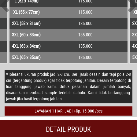
L (52 x 74cm)
115.000
L
XL (55 x 77cm)
115.000
XL
2XL (58 x 81cm)
135.000
2X
3XL (60 x 83cm)
135.000
3X
4XL (63 x 84cm)
135.000
4X
5XL (65 x 85cm)
135.000
5X
*Toleransi ukuran produk jadi 2-3 cm. Beri jarak desain dan tepi pola 2-8
cm (tergantung produk) agar tidak terpotong jahitan. Desain terpotong di
luar tanggung jawab kami. Untuk pesanan dalam jumlah banyak,
disarankan membuat sample terlebih dahulu. Kami tidak bertanggung-
jawab jika hasil terpotong jahitan.
LAYANAN 1 HARI JADI +Rp. 15.000 /pcs
DETAIL PRODUK