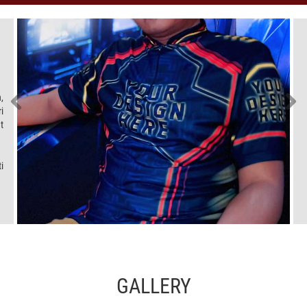
,
i
t
i
GALLERY