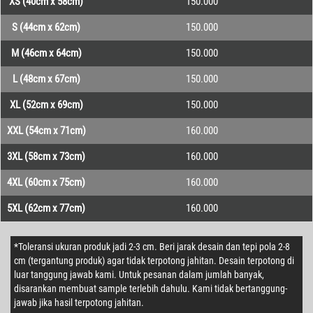
XS (40cm x 58cm)
150.000
S (44cm x 62cm)
150.000
M (46cm x 64cm)
150.000
L (48cm x 67cm)
150.000
XL (52cm x 69cm)
150.000
XXL (54cm x 71cm)
160.000
3XL (58cm x 73cm)
160.000
4XL (60cm x 75cm)
160.000
5XL (62cm x 77cm)
160.000
*Toleransi ukuran produk jadi 2-3 cm. Beri jarak desain dan tepi pola 2-8
cm (tergantung produk) agar tidak terpotong jahitan. Desain terpotong di
luar tanggung jawab kami. Untuk pesanan dalam jumlah banyak,
disarankan membuat sample terlebih dahulu. Kami tidak bertanggung-
jawab jika hasil terpotong jahitan.