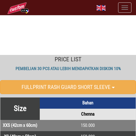
PRINT RASH GUARD, CUSTOM FIGHT PANTS DENGAN
DESAIN MU SENDIRI
tersedia full print baju mma rash guard & celana mma fight pants
PRICE LIST
PEMBELIAN 30 PCS ATAU LEBIH MENDAPATKAN DISKON 10%
FULLPRINT RASH GUARD SHORT SLEEVE
Bahan
Size
Chenna
XXS (42cm x 60cm)
150.000