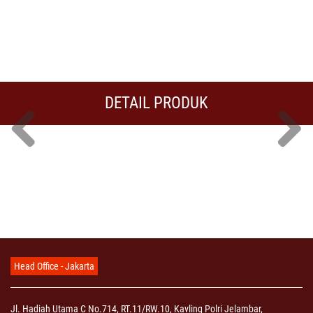
DETAIL PRODUK
Head Office - Jakarta
Jl. Hadiah Utama C No.714, RT.11/RW.10, Kavling Polri Jelambar,