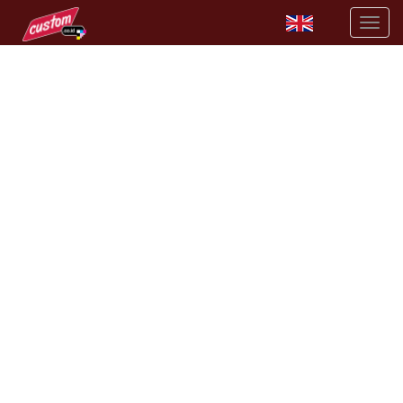
BIKIN RAK SEPATU GANTUNG DESIGN CUSTOM SENDIRI
tersedia rak sepatu gantung kualitas terbaik