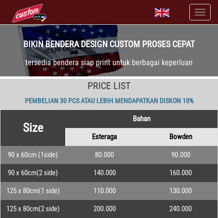
BIKIN BENDERA DESIGN CUSTOM PROSES CEPAT
tersedia bendera siap print untuk berbagai keperluan
PRICE LIST
PEMBELIAN 30 PCS ATAU LEBIH MENDAPATKAN DISKON 10%
Bahan
Size
Esteraga
Bowden
90 x 60cm (1side)
80.000
90.000
90 x 60cm(2 side)
140.000
160.000
125 x 80cm(1 side)
110.000
130.000
125 x 80cm(2 side)
200.000
240.000