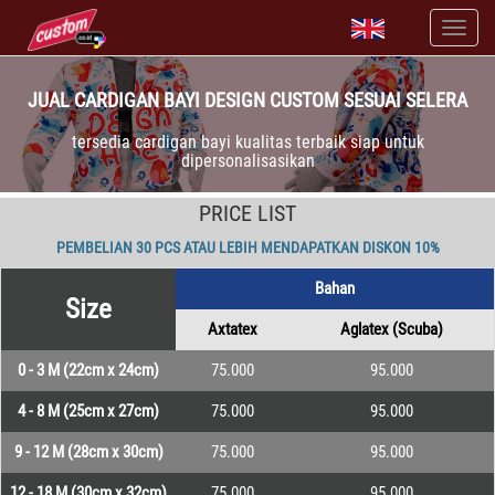
JUAL CARDIGAN BAYI DESIGN CUSTOM SESUAI SELERA
tersedia cardigan bayi kualitas terbaik siap untuk
dipersonalisasikan
PRICE LIST
PEMBELIAN 30 PCS ATAU LEBIH MENDAPATKAN DISKON 10%
Bahan
Size
Axtatex
Aglatex (Scuba)
0 - 3 M (22cm x 24cm)
75.000
95.000
4 - 8 M (25cm x 27cm)
75.000
95.000
9 - 12 M (28cm x 30cm)
75.000
95.000
12 - 18 M (30cm x 32cm)
75.000
95.000