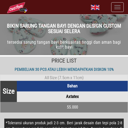
BIKIN SARUNG TANGAN BAYI DENGAN DESIGN CUSTOM
SESUAI SELERA
tersedia sarung tangan bayi berkualitas tinggi dan aman bagi
kulit bayi
PRICE LIST
PEMBELIAN 30 PCS ATAU LEBIH MENDAPATKAN DISKON 10%
All Size (7.5cm x 11cm)
Bahan
Size
Axtatex
55.000
*Toleransi ukuran produk jadi 2-3 cm. Beri jarak desain dan tepi pola 2-8