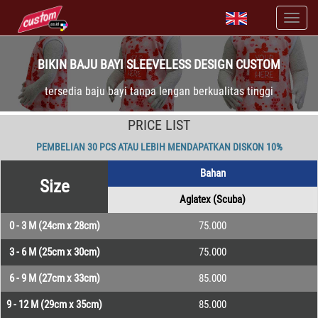
BIKIN BAJU BAYI SLEEVELESS DESIGN CUSTOM
tersedia baju bayi tanpa lengan berkualitas tinggi
PRICE LIST
PEMBELIAN 30 PCS ATAU LEBIH MENDAPATKAN DISKON 10%
Bahan
Size
Aglatex (Scuba)
0 - 3 M (24cm x 28cm)
75.000
3 - 6 M (25cm x 30cm)
75.000
6 - 9 M (27cm x 33cm)
85.000
9 - 12 M (29cm x 35cm)
85.000