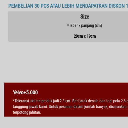
PEMBELIAN 30 PCS ATAU LEBIH MENDAPATKAN DISKON 
Size
* lebar x panjang (cm)
29cm x 19cm
Yelvo+5.000
*Toleransi ukuran produk jadi 2-3 cm. Beri jarak desain dan tepi pola 2-8
tanggung jawab kami. Untuk pesanan dalam jumlah banyak, disarankan m
terpotong jahitan.