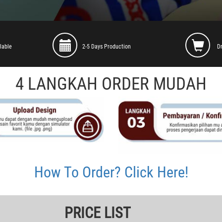
lable
2-5 Days Production
D
4 LANGKAH ORDER MUDAH
How To Order? Click Here!
PRICE LIST