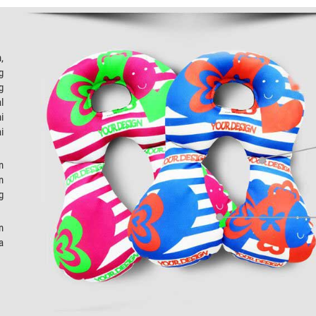
,
g
g
l
i
i
n
n
g
n
a