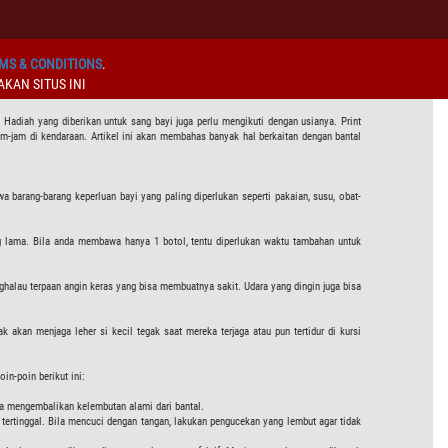
MS & CONDITIONS
.
KAN SITUS INI
adiah yang diberikan untuk sang bayi juga perlu mengikuti dengan usianya. Print
m-jam di kendaraan. Artikel ini akan membahas banyak hal berkaitan dengan bantal
arang-barang keperluan bayi yang paling diperlukan seperti pakaian, susu, obat-
g lama. Bila anda membawa hanya 1 botol, tentu diperlukan waktu tambahan untuk
halau terpaan angin keras yang bisa membuatnya sakit. Udara yang dingin juga bisa
k akan menjaga leher si kecil tegak saat mereka terjaga atau pun tertidur di kursi
in-poin berikut ini:
na mengembalikan kelembutan alami dari bantal.
ertinggal. Bila mencuci dengan tangan, lakukan pengucekan yang lembut agar tidak