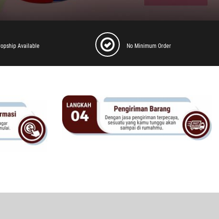
ropship Available
No Minimum Order