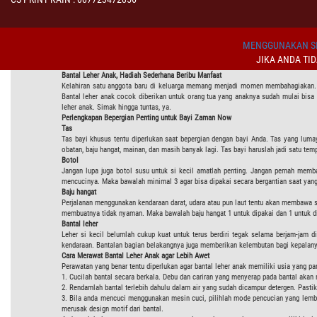
MENGGUNAKAN SI
JIKA ANDA TI
Bantal Leher Anak, Hadiah Sederhana Beribu Manfaat
Kelahiran satu anggota baru di keluarga memang menjadi momen membahagiakan. Pe
Bantal leher anak cocok diberikan untuk orang tua yang anaknya sudah mulai bisa
leher anak. Simak hingga tuntas, ya.
Perlengkapan Bepergian Penting untuk Bayi Zaman Now
Tas
Tas bayi khusus tentu diperlukan saat bepergian dengan bayi Anda. Tas yang lum
obatan, baju hangat, mainan, dan masih banyak lagi. Tas bayi haruslah jadi satu temp
Botol
Jangan lupa juga botol susu untuk si kecil amatlah penting. Jangan pernah mem
mencucinya. Maka bawalah minimal 3 agar bisa dipakai secara bergantian saat yan
Baju hangat
Perjalanan menggunakan kendaraan darat, udara atau pun laut tentu akan membawa s
membuatnya tidak nyaman. Maka bawalah baju hangat 1 untuk dipakai dan 1 untuk 
Bantal leher
Leher si kecil belumlah cukup kuat untuk terus berdiri tegak selama berjam-jam di
kendaraan. Bantalan bagian belakangnya juga memberikan kelembutan bagi kepalanya 
Cara Merawat Bantal Leher Anak agar Lebih Awet
Perawatan yang benar tentu diperlukan agar bantal leher anak memiliki usia yang p
1. Cucilah bantal secara berkala. Debu dan cariran yang menyerap pada bantal akan 
2. Rendamlah bantal terlebih dahulu dalam air yang sudah dicampur detergen. Past
3. Bila anda mencuci menggunakan mesin cuci, pilihlah mode pencucian yang lembu
merusak design motif dari bantal.