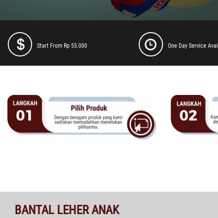
Start From Rp 55.000
One Day Service Avai
BANTAL LEHER ANAK