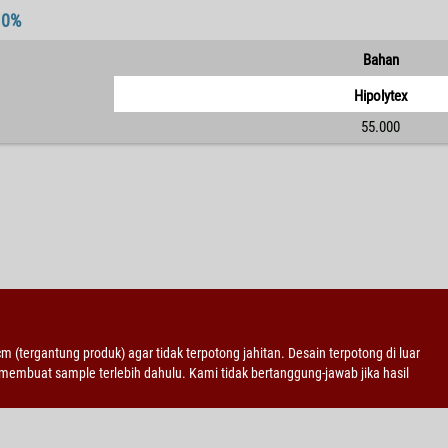
10%
Bahan
Hipolytex
55.000
 cm (tergantung produk) agar tidak terpotong jahitan. Desain terpotong di luar
embuat sample terlebih dahulu. Kami tidak bertanggung-jawab jika hasil