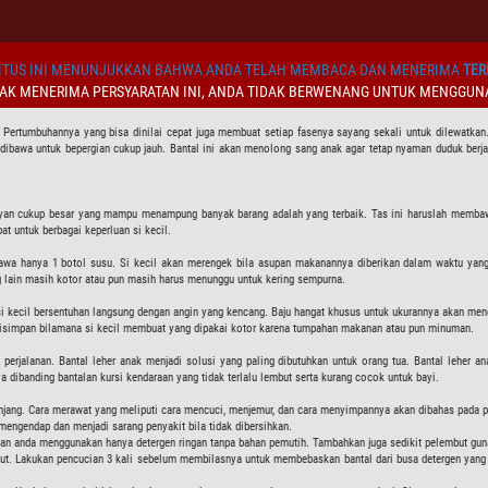
TUS INI MENUNJUKKAN BAHWA ANDA TELAH MEMBACA DAN MENERIMA
TER
DAK MENERIMA PERSYARATAN INI, ANDA TIDAK BERWENANG UNTUK MENGGUNA
rtumbuhannya yang bisa dinilai cepat juga membuat setiap fasenya sayang sekali untuk dilewatkan. H
 dibawa untuk bepergian cukup jauh. Bantal ini akan menolong sang anak agar tetap nyaman duduk berja
ayan cukup besar yang mampu menampung banyak barang adalah yang terbaik. Tas ini haruslah membawa b
at untuk berbagai keperluan si kecil.
bawa hanya 1 botol susu. Si kecil akan merengek bila asupan makanannya diberikan dalam waktu yan
g lain masih kotor atau pun masih harus menunggu untuk kering sempurna.
i kecil bersentuhan langsung dengan angin yang kencang. Baju hangat khusus untuk ukurannya akan meng
disimpan bilamana si kecil membuat yang dipakai kotor karena tumpahan makanan atau pun minuman.
 perjalanan. Bantal leher anak menjadi solusi yang paling dibutuhkan untuk orang tua. Bantal leher ana
dibanding bantalan kursi kendaraan yang tidak terlalu lembut serta kurang cocok untuk bayi.
anjang. Cara merawat yang meliputi cara mencuci, menjemur, dan cara menyimpannya akan dibahas pada po
mengendap dan menjadi sarang penyakit bila tidak dibersihkan.
ikan anda menggunakan hanya detergen ringan tanpa bahan pemutih. Tambahkan juga sedikit pelembut gu
t. Lakukan pencucian 3 kali sebelum membilasnya untuk membebaskan bantal dari busa detergen yang t