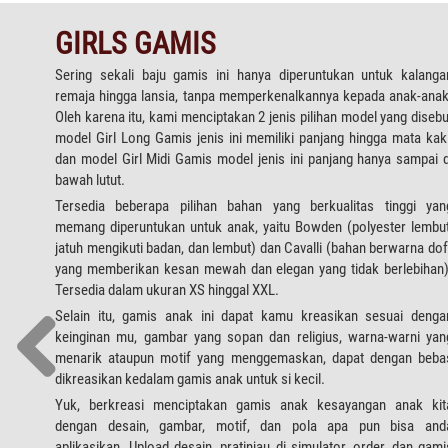
GIRLS GAMIS
Sering sekali baju gamis ini hanya diperuntukan untuk kalanga
remaja hingga lansia, tanpa memperkenalkannya kepada anak-anak
Oleh karena itu, kami menciptakan 2 jenis pilihan model yang disebu
model Girl Long Gamis jenis ini memiliki panjang hingga mata kaki
dan model Girl Midi Gamis model jenis ini panjang hanya sampai d
bawah lutut.
Tersedia beberapa pilihan bahan yang berkualitas tinggi yan
memang diperuntukan untuk anak, yaitu Bowden (polyester lembut
jatuh mengikuti badan, dan lembut) dan Cavalli (bahan berwarna dof
yang memberikan kesan mewah dan elegan yang tidak berlebihan)
Tersedia dalam ukuran XS hinggal XXL.
Selain itu, gamis anak ini dapat kamu kreasikan sesuai denga
keinginan mu, gambar yang sopan dan religius, warna-warni yan
menarik ataupun motif yang menggemaskan, dapat dengan beba
dikreasikan kedalam gamis anak untuk si kecil.
Yuk, berkreasi menciptakan gamis anak kesayangan anak kit
dengan desain, gambar, motif, dan pola apa pun bisa and
aplikasikan. Upload desain, pratinjau di simulator, order, dan gami