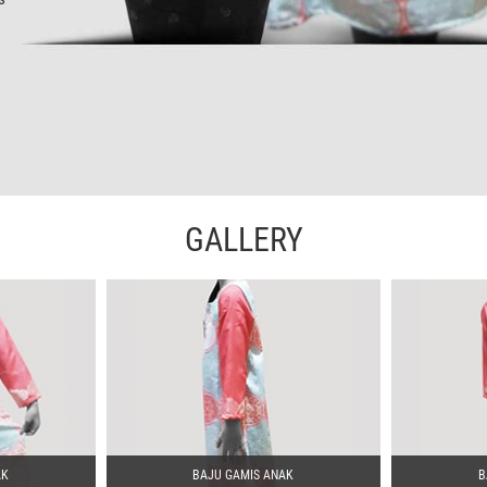
GALLERY
AK
BAJU GAMIS ANAK
B