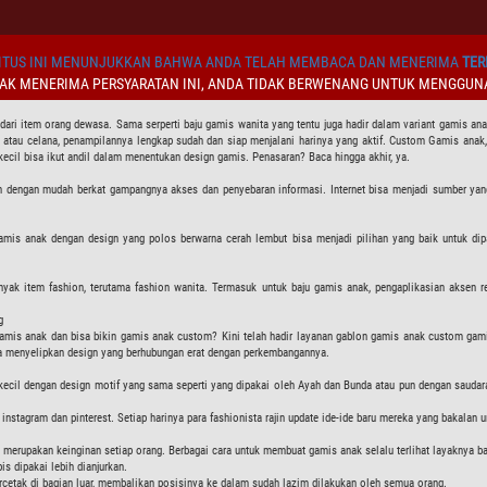
TUS INI MENUNJUKKAN BAHWA ANDA TELAH MEMBACA DAN MENERIMA
TER
DAK MENERIMA PERSYARATAN INI, ANDA TIDAK BERWENANG UNTUK MENGGUNA
ri item orang dewasa. Sama serperti baju gamis wanita yang tentu juga hadir dalam variant gamis anak
tau celana, penampilannya lengkap sudah dan siap menjalani harinya yang aktif. Custom Gamis anak, 
ecil bisa ikut andil dalam menentukan design gamis. Penasaran? Baca hingga akhir, ya.
n dengan mudah berkat gampangnya akses dan penyebaran informasi. Internet bisa menjadi sumber yan
amis anak dengan design yang polos berwarna cerah lembut bisa menjadi pilihan yang baik untuk d
yak item fashion, terutama fashion wanita. Termasuk untuk baju gamis anak, pengaplikasian aksen 
g
amis anak dan bisa bikin gamis anak custom? Kini telah hadir layanan gablon gamis anak custom gamis
bisa menyelipkan design yang berhubungan erat dengan perkembangannya.
ecil dengan design motif yang sama seperti yang dipakai oleh Ayah dan Bunda atau pun dengan saudaran
instagram dan pinterest. Setiap harinya para fashionista rajin update ide-ide baru mereka yang bakalan 
u merupakan keinginan setiap orang. Berbagai cara untuk membuat gamis anak selalu terlihat layaknya bar
s dipakai lebih dianjurkan.
rcetak di bagian luar, membalikan posisinya ke dalam sudah lazim dilakukan oleh semua orang.