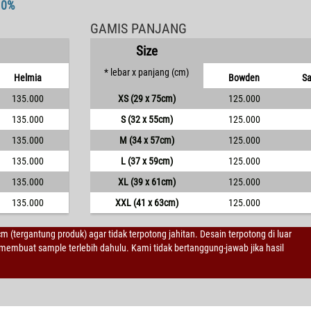
10%
GAMIS PANJANG
Size
* lebar x panjang (cm)
Helmia
Bowden
Sa
135.000
XS (29 x 75cm)
125.000
135.000
S (32 x 55cm)
125.000
135.000
M (34 x 57cm)
125.000
135.000
L (37 x 59cm)
125.000
135.000
XL (39 x 61cm)
125.000
135.000
XXL (41 x 63cm)
125.000
 cm (tergantung produk) agar tidak terpotong jahitan. Desain terpotong di luar
embuat sample terlebih dahulu. Kami tidak bertanggung-jawab jika hasil