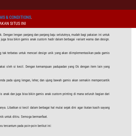
MS & CONDITIONS
.
KAN SITUS INI
. Dengan lengan panjang dan panjang baju selututnya, mudah bagi pakaian ini untuk
juga bisa bikin gamis anak custom hadir dalam berbagai variant warna dan design.
g tak terbatas untuk mencari design unik yang akan diimplementasikan pada gamis
ipakai oleh si kecil. Dengan kemampuan padupadan yang Ok dengan item lain yang
renda pada ujung lengan, leher, dan ujung bawah gamis akan semakin mempercantik
 anak dan juga bisa bikin gamis anak custom printing di mana seluruh bagian dari
ya. Libatkan si kecil dalam berbagai hal mulai sejak dini agar ikatan kasih sayang
unik untuk ditiru. Semoga bermanfaat.
u tercantum pada poin-poin berikut ini: