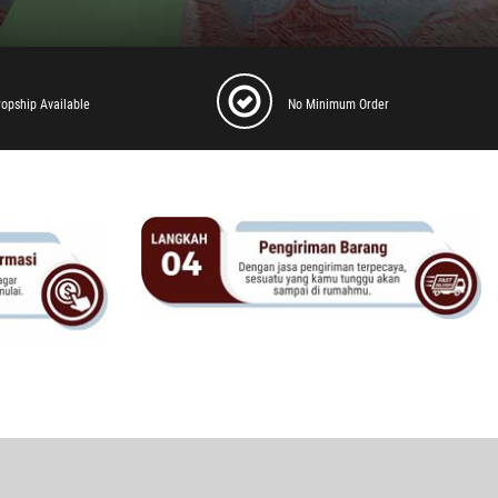
ropship Available
No Minimum Order