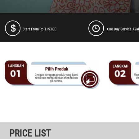
Start From Rp 115.000
One Day Service Avai
PRICE LIST