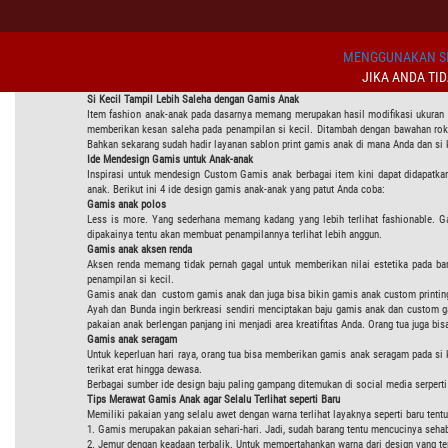
MENGGUNAKAN SI
JIKA ANDA TI
Si Kecil Tampil Lebih Saleha dengan Gamis Anak
Item fashion anak-anak pada dasarnya memang merupakan hasil modifikasi ukuran da
memberikan kesan saleha pada penampilan si kecil. Ditambah dengan bawahan rok a
Bahkan sekarang sudah hadir layanan sablon print gamis anak di mana Anda dan si k
Ide Mendesign Gamis untuk Anak-anak
Inspirasi untuk mendesign Custom Gamis anak berbagai item kini dapat didapatka
anak. Berikut ini 4 ide design gamis anak-anak yang patut Anda coba:
Gamis anak polos
Less is more. Yang sederhana memang kadang yang lebih terlihat fashionable. G
dipakainya tentu akan membuat penampilannya terlihat lebih anggun.
Gamis anak aksen renda
Aksen renda memang tidak pernah gagal untuk memberikan nilai estetika pada ban
penampilan si kecil.
Gamis anak dan custom gamis anak dan juga bisa bikin gamis anak custom printin
Ayah dan Bunda ingin berkreasi sendiri menciptakan baju gamis anak dan custom g
pakaian anak berlengan panjang ini menjadi area kreatifitas Anda. Orang tua juga 
Gamis anak seragam
Untuk keperluan hari raya, orang tua bisa memberikan gamis anak seragam pada si k
terikat erat hingga dewasa.
Berbagai sumber ide design baju paling gampang ditemukan di social media serperti 
Tips Merawat Gamis Anak agar Selalu Terlihat seperti Baru
Memiliki pakaian yang selalu awet dengan warna terlihat layaknya seperti baru tent
1. Gamis merupakan pakaian sehari-hari. Jadi, sudah barang tentu mencucinya sehabi
2. Jemur dengan keadaan terbalik. Untuk mempertahankan warna dari design yang te