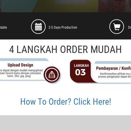
lable
2-5 Days Production
D
4 LANGKAH ORDER MUDAH
How To Order? Click Here!