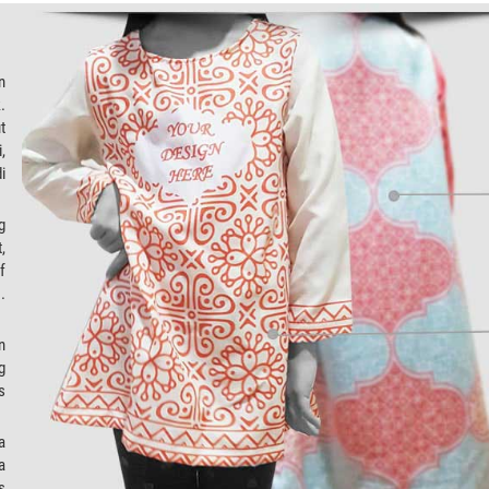
n
.
t
,
i
g
,
f
.
n
g
s
a
a
s