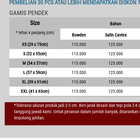
PEMBELIAN 30 PCS ATAU LEBIH MENDAPATKAN DISKON 
GAMIS PENDEK
Size
Bahan
* lebar x panjang (cm)
Bowden
Satin Cavtex
XS (29 x 75cm)
115.000
125.000
S (32 x 55cm)
115.000
125.000
M (34 x 57cm)
115.000
125.000
L (37 x 59cm)
115.000
125.000
XL (39 x 61cm)
115.000
125.000
XXL (41 x 63cm)
115.000
125.000
*Toleransi ukuran produk jadi 2-3 cm. Beri jarak desain dan tepi pola 2-8
tanggung jawab kami. Untuk pesanan dalam jumlah banyak, disarankan m
terpotong jahitan.