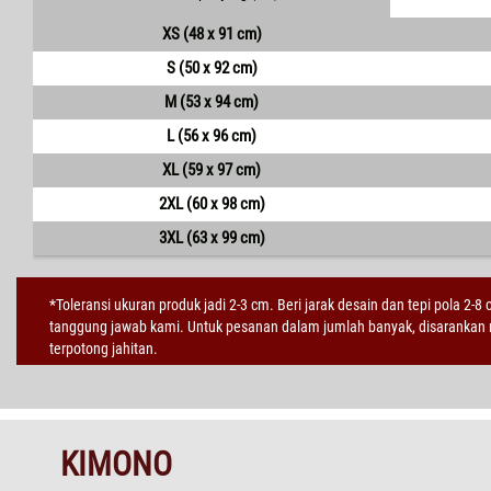
XS (48 x 91 cm)
S (50 x 92 cm)
M (53 x 94 cm)
L (56 x 96 cm)
XL (59 x 97 cm)
2XL (60 x 98 cm)
3XL (63 x 99 cm)
*Toleransi ukuran produk jadi 2-3 cm. Beri jarak desain dan tepi pola 2-8
tanggung jawab kami. Untuk pesanan dalam jumlah banyak, disarankan m
terpotong jahitan.
KIMONO