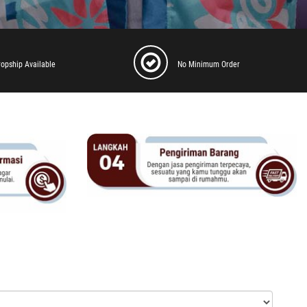
ropship Available
No Minimum Order