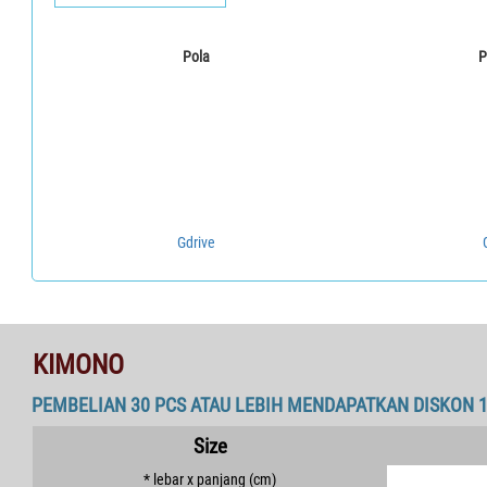
Pola
P
Gdrive
KIMONO
PEMBELIAN 30 PCS ATAU LEBIH MENDAPATKAN DISKON 
Size
* lebar x panjang (cm)