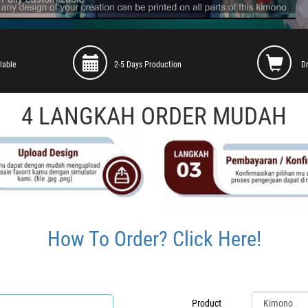
lable
2-5 Days Production
D
4 LANGKAH ORDER MUDAH
How To Order? Click Here!
Product