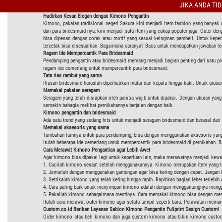
JIKA ANDA TI
Hadirkan Kesan Elegan dengan Kimono Pengantin
Kimono, pakaian tradisional negeri Sakura kini menjadi item fashion yang banyak 
dan para bridesmaid-nya, kini menjadi satu item yang cukup populer juga. Outer d
bisa dipesan dengan corak atau motif yang sesuai keinginan pembeli. Untuk kepe
tercetak bisa disesuaikan. Bagaimana caranya? Baca untuk mendapatkan jawaban l
Ragam Ide Mempercantik Para Bridesmaid
Pendamping pengantin atau bridesmaid memang menjadi bagian penting dari satu pr
ragam ide cemerlang untuk mempercantik para bridesmaid:
Tata rias rambut yang sama
Riasan bridesmaid haruslah diperhatikan mulai dari kepala hingga kaki. Untuk urusa
Memakai pakaian seragam
Seragam yang telah disiapkan oleh panitia wajib untuk dipakai. Dengan ukuran ya
semakin bahagia melihat pernikahannya berjalan dengan baik.
Kimono pengantin dan bridesmaid
Ada satu trend yang sedang hits untuk menjadi seragam bridesmaid dan berasal dari
Memakai aksesoris yang sama
Tambahan lainnya untuk para pendamping, bisa dengan menggunakan aksesoris yang 
Itulah beberapa ide cemerlang untuk mempercantik para bridesmaid di pernikahan.
Cara Merawat Kimono Pengantian agar Lebih Awet
Agar kimono bisa dipakai lagi untuk keperluan lain, maka merawatnya menjadi kewa
1. Cucilah kimono sesaat setelah menggunakannya. Kimono merupakan item yang te
2. Jemurlah dengan menggunakan gantungan agar bisa kering dengan cepat. Jangan
3. Setrikalah kimono yang telah kering hingga rapih. Rapihkan bagian leher terlebih 
4. Cara paling baik untuk menyimpan kimono adalah dengan menggantungnya menggun
5. Pakailah kimono sebagaimana mestinya. Cara memakai kimono bisa dengan memb
Itulah cara merawat outer kimono agar selalu tampil seperti baru. Perawatan memang
Custom.co.id Berikan Layanan Sablon Kimono Pengantin Fullprint Design Custom!
Order kimono atau beli kimono dan juga custom kimono atau bikin kimono custom 