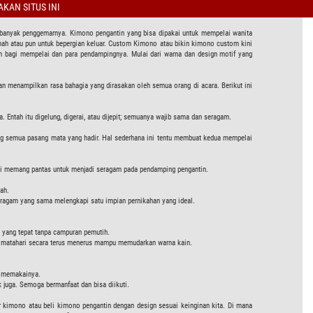
KAN SITUS INI
dot banyak penggemarnya. Kimono pengantin yang bisa dipakai untuk mempelai wanita
umah atau pun untuk bepergian keluar. Custom Kimono atau bikin kimono custom kini
an bagi mempelai dan para pendampingnya. Mulai dari warna dan design motif yang
n menampilkan rasa bahagia yang dirasakan oleh semua orang di acara. Berikut ini
. Entah itu digelung, digerai, atau dijepit; semuanya wajib sama dan seragam.
ang semua pasang mata yang hadir. Hal sederhana ini tentu membuat kedua mempelai
t ini memang pantas untuk menjadi seragam pada pendamping pengantin.
ah.
eragam yang sama melengkapi satu impian pernikahan yang ideal.
 yang tepat tanpa campuran pemutih.
ar matahari secara terus menerus mampu memudarkan warna kain.
g memakainya.
k juga. Semoga bermanfaat dan bisa diikuti.
 kimono atau beli kimono pengantin dengan design sesuai keinginan kita. Di mana