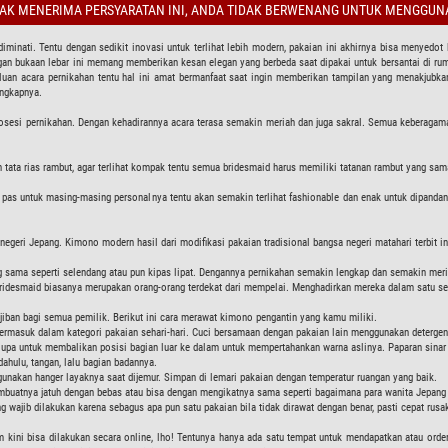
DAK MENERIMA PERSYARATAN INI, ANDA TIDAK BERWENANG UNTUK MENGGUNA
diminati. Tentu dengan sedikit inovasi untuk terlihat lebih modern, pakaian ini akhirnya bisa menye
engan bukaan lebar ini memang memberikan kesan elegan yang berbeda saat dipakai untuk bersantai di r
rluan acara pernikahan tentu hal ini amat bermanfaat saat ingin memberikan tampilan yang menakjubk
engkapnya.
osesi pernikahan. Dengan kehadirannya acara terasa semakin meriah dan juga sakral. Semua keberagama
n tata rias rambut, agar terlihat kompak tentu semua bridesmaid harus memiliki tatanan rambut yang sama
ng pas untuk masing-masing personalnya tentu akan semakin terlihat fashionable dan enak untuk dipand
 negeri Jepang. Kimono modern hasil dari modifikasi pakaian tradisional bangsa negeri matahari terbi
sama seperti selendang atau pun kipas lipat. Dengannya pernikahan semakin lengkap dan semakin meri
 Bridesmaid biasanya merupakan orang-orang terdekat dari mempelai. Menghadirkan mereka dalam satu s
jiban bagi semua pemilik. Berikut ini cara merawat kimono pengantin yang kamu miliki.
rmasuk dalam kategori pakaian sehari-hari. Cuci bersamaan dengan pakaian lain menggunakan detergen
 lupa untuk membalikan posisi bagian luar ke dalam untuk mempertahankan warna aslinya. Paparan sin
dahulu, tangan, lalu bagian badannya.
akan hanger layaknya saat dijemur. Simpan di lemari pakaian dengan temperatur ruangan yang baik.
uatnya jatuh dengan bebas atau bisa dengan mengikatnya sama seperti bagaimana para wanita Jepan
 wajib dilakukan karena sebagus apa pun satu pakaian bila tidak dirawat dengan benar, pasti cepat rusa
kini bisa dilakukan secara online, lho! Tentunya hanya ada satu tempat untuk mendapatkan atau order