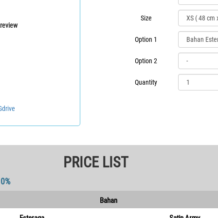
Size
review
Option 1
Option 2
Quantity
Gdrive
PRICE LIST
10%
Bahan
Esteraga
Satin Army