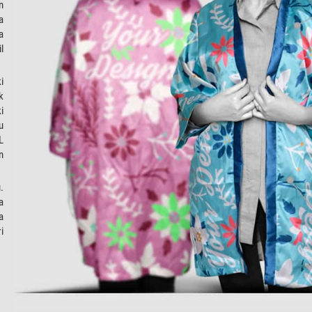
n
a
a
l
i
k
i
u
L
n
.
a
a
i